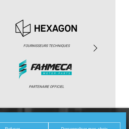
FOURNISSEURS TECHNIQUES
PARTENAIRE OFFICIEL
/ WEB TV
PARTENAIRES
PRESSE
Refuser
Personnaliser mes choix