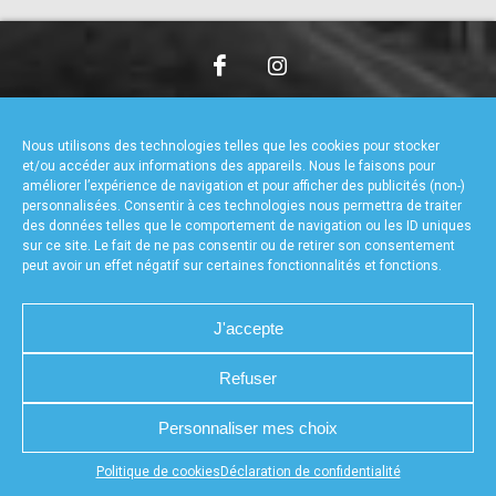
accéder à la billetterie
CHARTE DE CONFIDENTIALITÉ
NOUS CONTACTER
MENTIONS LÉGALES
RÉALISÉ PAR L’AGENCE WEB A3WEB
Nous utilisons des technologies telles que les cookies pour stocker
POLITIQUE DE COOKIES (UE)
DÉCLARATION DE CONFIDENTIALITÉ (UE)
et/ou accéder aux informations des appareils. Nous le faisons pour
améliorer l’expérience de navigation et pour afficher des publicités (non-)
personnalisées. Consentir à ces technologies nous permettra de traiter
des données telles que le comportement de navigation ou les ID uniques
sur ce site. Le fait de ne pas consentir ou de retirer son consentement
peut avoir un effet négatif sur certaines fonctionnalités et fonctions.
J'accepte
Refuser
Personnaliser mes choix
Appuyez sur le bouton partager en bas de votre
Politique de cookies
Déclaration de confidentialité
navigateur, puis sur "Sur l'écran d'accueil" pour obtenir le