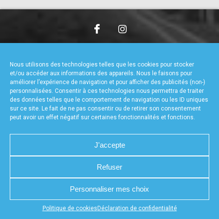
accéder à la billetterie
CHARTE DE CONFIDENTIALITÉ
NOUS CONTACTER
MENTIONS LÉGALES
RÉALISÉ PAR L’AGENCE WEB A3WEB
Nous utilisons des technologies telles que les cookies pour stocker
POLITIQUE DE COOKIES (UE)
DÉCLARATION DE CONFIDENTIALITÉ (UE)
et/ou accéder aux informations des appareils. Nous le faisons pour
améliorer l’expérience de navigation et pour afficher des publicités (non-)
personnalisées. Consentir à ces technologies nous permettra de traiter
des données telles que le comportement de navigation ou les ID uniques
sur ce site. Le fait de ne pas consentir ou de retirer son consentement
peut avoir un effet négatif sur certaines fonctionnalités et fonctions.
J'accepte
Refuser
Personnaliser mes choix
Appuyez sur le bouton partager en bas de votre
Politique de cookies
Déclaration de confidentialité
navigateur, puis sur "Sur l'écran d'accueil" pour obtenir le