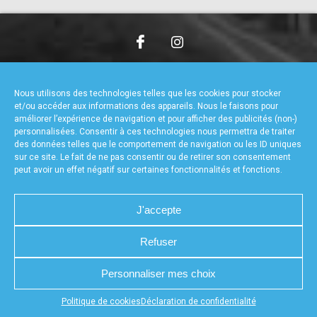
accéder à la billetterie
CHARTE DE CONFIDENTIALITÉ
NOUS CONTACTER
MENTIONS LÉGALES
RÉALISÉ PAR L’AGENCE WEB A3WEB
Nous utilisons des technologies telles que les cookies pour stocker
POLITIQUE DE COOKIES (UE)
DÉCLARATION DE CONFIDENTIALITÉ (UE)
et/ou accéder aux informations des appareils. Nous le faisons pour
améliorer l’expérience de navigation et pour afficher des publicités (non-)
personnalisées. Consentir à ces technologies nous permettra de traiter
des données telles que le comportement de navigation ou les ID uniques
sur ce site. Le fait de ne pas consentir ou de retirer son consentement
peut avoir un effet négatif sur certaines fonctionnalités et fonctions.
J'accepte
Refuser
Personnaliser mes choix
Appuyez sur le bouton partager en bas de votre
Politique de cookies
Déclaration de confidentialité
navigateur, puis sur "Sur l'écran d'accueil" pour obtenir le