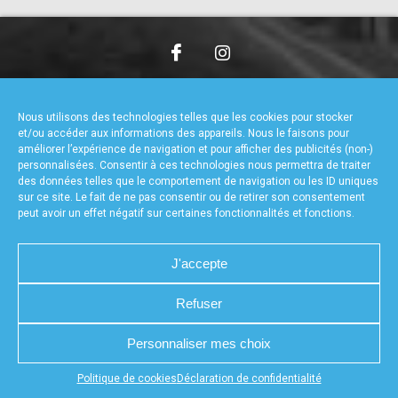
accéder à la billetterie
CHARTE DE CONFIDENTIALITÉ
NOUS CONTACTER
MENTIONS LÉGALES
RÉALISÉ PAR L’AGENCE WEB A3WEB
Nous utilisons des technologies telles que les cookies pour stocker
POLITIQUE DE COOKIES (UE)
DÉCLARATION DE CONFIDENTIALITÉ (UE)
et/ou accéder aux informations des appareils. Nous le faisons pour
améliorer l’expérience de navigation et pour afficher des publicités (non-)
personnalisées. Consentir à ces technologies nous permettra de traiter
des données telles que le comportement de navigation ou les ID uniques
sur ce site. Le fait de ne pas consentir ou de retirer son consentement
peut avoir un effet négatif sur certaines fonctionnalités et fonctions.
J'accepte
Refuser
Personnaliser mes choix
Appuyez sur le bouton partager en bas de votre
Politique de cookies
Déclaration de confidentialité
navigateur, puis sur "Sur l'écran d'accueil" pour obtenir le