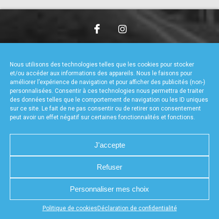
accéder à la billetterie
CHARTE DE CONFIDENTIALITÉ
NOUS CONTACTER
MENTIONS LÉGALES
RÉALISÉ PAR L’AGENCE WEB A3WEB
Nous utilisons des technologies telles que les cookies pour stocker
POLITIQUE DE COOKIES (UE)
DÉCLARATION DE CONFIDENTIALITÉ (UE)
et/ou accéder aux informations des appareils. Nous le faisons pour
améliorer l’expérience de navigation et pour afficher des publicités (non-)
personnalisées. Consentir à ces technologies nous permettra de traiter
des données telles que le comportement de navigation ou les ID uniques
sur ce site. Le fait de ne pas consentir ou de retirer son consentement
peut avoir un effet négatif sur certaines fonctionnalités et fonctions.
J'accepte
Refuser
Personnaliser mes choix
Appuyez sur le bouton partager en bas de votre
Politique de cookies
Déclaration de confidentialité
navigateur, puis sur "Sur l'écran d'accueil" pour obtenir le