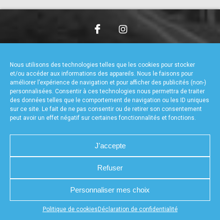
accéder à la billetterie
CHARTE DE CONFIDENTIALITÉ
NOUS CONTACTER
MENTIONS LÉGALES
RÉALISÉ PAR L’AGENCE WEB A3WEB
Nous utilisons des technologies telles que les cookies pour stocker
POLITIQUE DE COOKIES (UE)
DÉCLARATION DE CONFIDENTIALITÉ (UE)
et/ou accéder aux informations des appareils. Nous le faisons pour
améliorer l’expérience de navigation et pour afficher des publicités (non-)
personnalisées. Consentir à ces technologies nous permettra de traiter
des données telles que le comportement de navigation ou les ID uniques
sur ce site. Le fait de ne pas consentir ou de retirer son consentement
peut avoir un effet négatif sur certaines fonctionnalités et fonctions.
J'accepte
Refuser
Personnaliser mes choix
Appuyez sur le bouton partager en bas de votre
Politique de cookies
Déclaration de confidentialité
navigateur, puis sur "Sur l'écran d'accueil" pour obtenir le