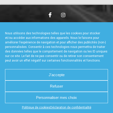
accéder à la billetterie
CHARTE DE CONFIDENTIALITÉ
NOUS CONTACTER
MENTIONS LÉGALES
RÉALISÉ PAR L’AGENCE WEB A3WEB
Nous utilisons des technologies telles que les cookies pour stocker
POLITIQUE DE COOKIES (UE)
DÉCLARATION DE CONFIDENTIALITÉ (UE)
et/ou accéder aux informations des appareils. Nous le faisons pour
améliorer l’expérience de navigation et pour afficher des publicités (non-)
personnalisées. Consentir à ces technologies nous permettra de traiter
des données telles que le comportement de navigation ou les ID uniques
sur ce site. Le fait de ne pas consentir ou de retirer son consentement
peut avoir un effet négatif sur certaines fonctionnalités et fonctions.
J'accepte
Refuser
Personnaliser mes choix
Appuyez sur le bouton partager en bas de votre
Politique de cookies
Déclaration de confidentialité
navigateur, puis sur "Sur l'écran d'accueil" pour obtenir le