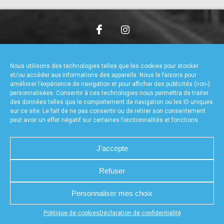
accéder à la billetterie
CHARTE DE CONFIDENTIALITÉ
NOUS CONTACTER
MENTIONS LÉGALES
RÉALISÉ PAR L’AGENCE WEB A3WEB
Nous utilisons des technologies telles que les cookies pour stocker
POLITIQUE DE COOKIES (UE)
DÉCLARATION DE CONFIDENTIALITÉ (UE)
et/ou accéder aux informations des appareils. Nous le faisons pour
améliorer l’expérience de navigation et pour afficher des publicités (non-)
personnalisées. Consentir à ces technologies nous permettra de traiter
des données telles que le comportement de navigation ou les ID uniques
sur ce site. Le fait de ne pas consentir ou de retirer son consentement
peut avoir un effet négatif sur certaines fonctionnalités et fonctions.
J'accepte
Refuser
Personnaliser mes choix
Appuyez sur le bouton partager en bas de votre
Politique de cookies
Déclaration de confidentialité
navigateur, puis sur "Sur l'écran d'accueil" pour obtenir le