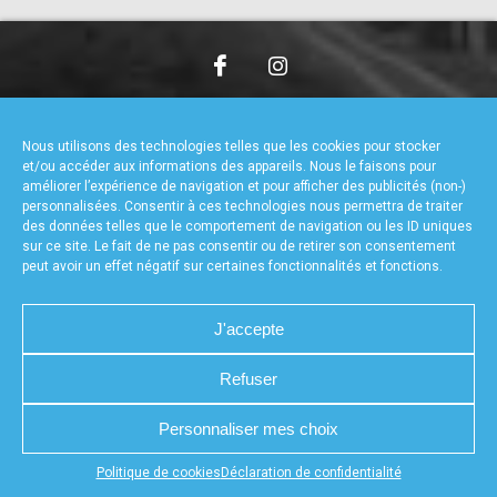
accéder à la billetterie
CHARTE DE CONFIDENTIALITÉ
NOUS CONTACTER
MENTIONS LÉGALES
RÉALISÉ PAR L’AGENCE WEB A3WEB
Nous utilisons des technologies telles que les cookies pour stocker
POLITIQUE DE COOKIES (UE)
DÉCLARATION DE CONFIDENTIALITÉ (UE)
et/ou accéder aux informations des appareils. Nous le faisons pour
améliorer l’expérience de navigation et pour afficher des publicités (non-)
personnalisées. Consentir à ces technologies nous permettra de traiter
des données telles que le comportement de navigation ou les ID uniques
sur ce site. Le fait de ne pas consentir ou de retirer son consentement
peut avoir un effet négatif sur certaines fonctionnalités et fonctions.
J'accepte
Refuser
Personnaliser mes choix
Appuyez sur le bouton partager en bas de votre
Politique de cookies
Déclaration de confidentialité
navigateur, puis sur "Sur l'écran d'accueil" pour obtenir le