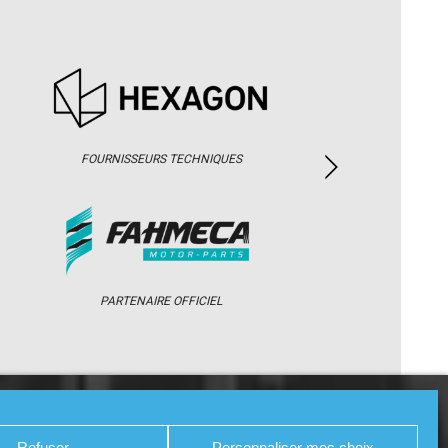
FOURNISSEURS TECHNIQUES
PARTENAIRE OFFICIEL
/ WEB TV
PARTENAIRES
PRESSE
Refuser
Personnaliser mes choix