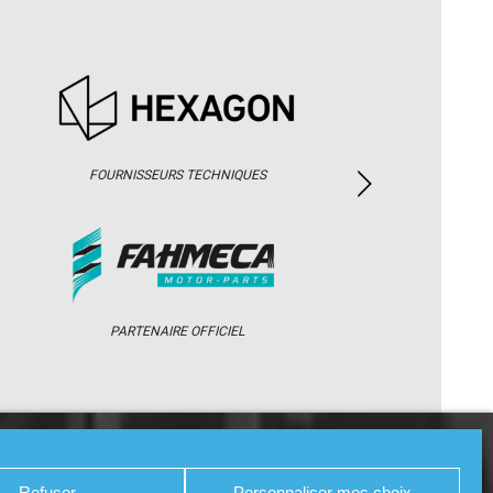
FOURNISSEURS TECHNIQUES
PARTENAIRE OFFICIEL
/ WEB TV
PARTENAIRES
PRESSE
Refuser
Personnaliser mes choix