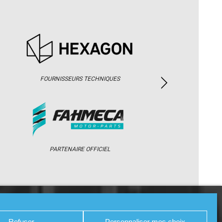
FOURNISSEURS TECHNIQUES
PARTENAIRE OFFICIEL
/ WEB TV
PARTENAIRES
PRESSE
Refuser
Personnaliser mes choix