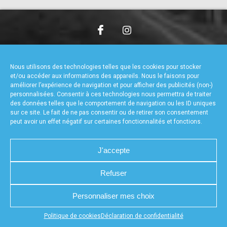
accéder à la billetterie
CHARTE DE CONFIDENTIALITÉ
NOUS CONTACTER
MENTIONS LÉGALES
RÉALISÉ PAR L’AGENCE WEB A3WEB
Nous utilisons des technologies telles que les cookies pour stocker
POLITIQUE DE COOKIES (UE)
DÉCLARATION DE CONFIDENTIALITÉ (UE)
et/ou accéder aux informations des appareils. Nous le faisons pour
améliorer l’expérience de navigation et pour afficher des publicités (non-)
personnalisées. Consentir à ces technologies nous permettra de traiter
des données telles que le comportement de navigation ou les ID uniques
sur ce site. Le fait de ne pas consentir ou de retirer son consentement
peut avoir un effet négatif sur certaines fonctionnalités et fonctions.
J'accepte
Refuser
Personnaliser mes choix
Appuyez sur le bouton partager en bas de votre
Politique de cookies
Déclaration de confidentialité
navigateur, puis sur "Sur l'écran d'accueil" pour obtenir le