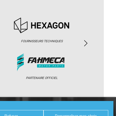
FOURNISSEURS TECHNIQUES
PARTENAIRE OFFICIEL
/ WEB TV
PARTENAIRES
PRESSE
Refuser
Personnaliser mes choix