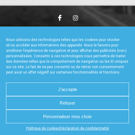
accéder à la billetterie
CHARTE DE CONFIDENTIALITÉ
NOUS CONTACTER
MENTIONS LÉGALES
RÉALISÉ PAR L’AGENCE WEB A3WEB
Nous utilisons des technologies telles que les cookies pour stocker
POLITIQUE DE COOKIES (UE)
DÉCLARATION DE CONFIDENTIALITÉ (UE)
et/ou accéder aux informations des appareils. Nous le faisons pour
améliorer l’expérience de navigation et pour afficher des publicités (non-)
personnalisées. Consentir à ces technologies nous permettra de traiter
des données telles que le comportement de navigation ou les ID uniques
sur ce site. Le fait de ne pas consentir ou de retirer son consentement
peut avoir un effet négatif sur certaines fonctionnalités et fonctions.
J'accepte
Refuser
Personnaliser mes choix
Appuyez sur le bouton partager en bas de votre
Politique de cookies
Déclaration de confidentialité
navigateur, puis sur "Sur l'écran d'accueil" pour obtenir le