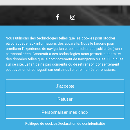
accéder à la billetterie
CHARTE DE CONFIDENTIALITÉ
NOUS CONTACTER
MENTIONS LÉGALES
RÉALISÉ PAR L’AGENCE WEB A3WEB
Nous utilisons des technologies telles que les cookies pour stocker
POLITIQUE DE COOKIES (UE)
DÉCLARATION DE CONFIDENTIALITÉ (UE)
et/ou accéder aux informations des appareils. Nous le faisons pour
améliorer l’expérience de navigation et pour afficher des publicités (non-)
personnalisées. Consentir à ces technologies nous permettra de traiter
des données telles que le comportement de navigation ou les ID uniques
sur ce site. Le fait de ne pas consentir ou de retirer son consentement
peut avoir un effet négatif sur certaines fonctionnalités et fonctions.
J'accepte
Refuser
Personnaliser mes choix
Appuyez sur le bouton partager en bas de votre
Politique de cookies
Déclaration de confidentialité
navigateur, puis sur "Sur l'écran d'accueil" pour obtenir le