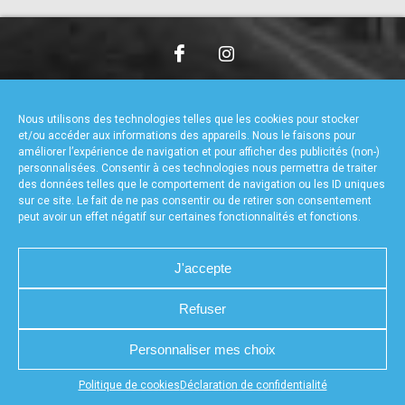
accéder à la billetterie
CHARTE DE CONFIDENTIALITÉ
NOUS CONTACTER
MENTIONS LÉGALES
RÉALISÉ PAR L’AGENCE WEB A3WEB
Nous utilisons des technologies telles que les cookies pour stocker
POLITIQUE DE COOKIES (UE)
DÉCLARATION DE CONFIDENTIALITÉ (UE)
et/ou accéder aux informations des appareils. Nous le faisons pour
améliorer l’expérience de navigation et pour afficher des publicités (non-)
personnalisées. Consentir à ces technologies nous permettra de traiter
des données telles que le comportement de navigation ou les ID uniques
sur ce site. Le fait de ne pas consentir ou de retirer son consentement
peut avoir un effet négatif sur certaines fonctionnalités et fonctions.
J'accepte
Refuser
Personnaliser mes choix
Appuyez sur le bouton partager en bas de votre
Politique de cookies
Déclaration de confidentialité
navigateur, puis sur "Sur l'écran d'accueil" pour obtenir le