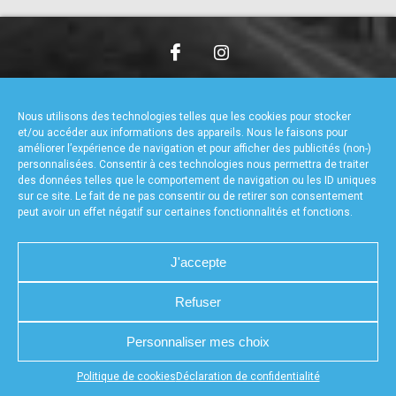
accéder à la billetterie
CHARTE DE CONFIDENTIALITÉ
NOUS CONTACTER
MENTIONS LÉGALES
RÉALISÉ PAR L’AGENCE WEB A3WEB
Nous utilisons des technologies telles que les cookies pour stocker
POLITIQUE DE COOKIES (UE)
DÉCLARATION DE CONFIDENTIALITÉ (UE)
et/ou accéder aux informations des appareils. Nous le faisons pour
améliorer l’expérience de navigation et pour afficher des publicités (non-)
personnalisées. Consentir à ces technologies nous permettra de traiter
des données telles que le comportement de navigation ou les ID uniques
sur ce site. Le fait de ne pas consentir ou de retirer son consentement
peut avoir un effet négatif sur certaines fonctionnalités et fonctions.
J'accepte
Refuser
Personnaliser mes choix
Appuyez sur le bouton partager en bas de votre
Politique de cookies
Déclaration de confidentialité
navigateur, puis sur "Sur l'écran d'accueil" pour obtenir le