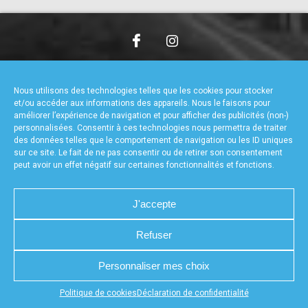
accéder à la billetterie
CHARTE DE CONFIDENTIALITÉ
NOUS CONTACTER
MENTIONS LÉGALES
RÉALISÉ PAR L’AGENCE WEB A3WEB
Nous utilisons des technologies telles que les cookies pour stocker
POLITIQUE DE COOKIES (UE)
DÉCLARATION DE CONFIDENTIALITÉ (UE)
et/ou accéder aux informations des appareils. Nous le faisons pour
améliorer l’expérience de navigation et pour afficher des publicités (non-)
personnalisées. Consentir à ces technologies nous permettra de traiter
des données telles que le comportement de navigation ou les ID uniques
sur ce site. Le fait de ne pas consentir ou de retirer son consentement
peut avoir un effet négatif sur certaines fonctionnalités et fonctions.
J'accepte
Refuser
Personnaliser mes choix
Appuyez sur le bouton partager en bas de votre
Politique de cookies
Déclaration de confidentialité
navigateur, puis sur "Sur l'écran d'accueil" pour obtenir le