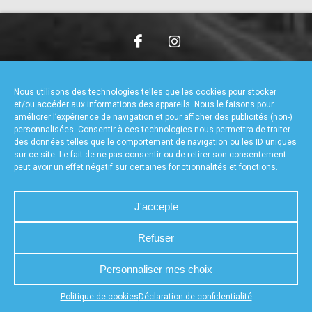
accéder à la billetterie
CHARTE DE CONFIDENTIALITÉ
NOUS CONTACTER
MENTIONS LÉGALES
RÉALISÉ PAR L’AGENCE WEB A3WEB
Nous utilisons des technologies telles que les cookies pour stocker
POLITIQUE DE COOKIES (UE)
DÉCLARATION DE CONFIDENTIALITÉ (UE)
et/ou accéder aux informations des appareils. Nous le faisons pour
améliorer l’expérience de navigation et pour afficher des publicités (non-)
personnalisées. Consentir à ces technologies nous permettra de traiter
des données telles que le comportement de navigation ou les ID uniques
sur ce site. Le fait de ne pas consentir ou de retirer son consentement
peut avoir un effet négatif sur certaines fonctionnalités et fonctions.
J'accepte
Refuser
Personnaliser mes choix
Appuyez sur le bouton partager en bas de votre
Politique de cookies
Déclaration de confidentialité
navigateur, puis sur "Sur l'écran d'accueil" pour obtenir le