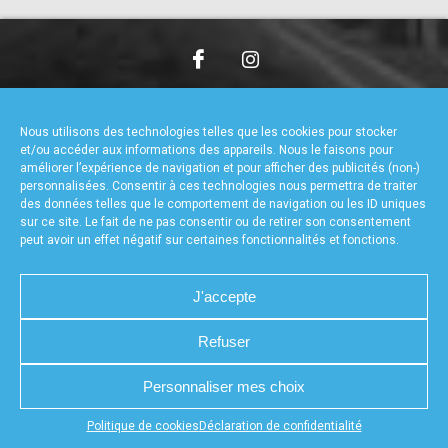
accéder à la billetterie
CHARTE DE CONFIDENTIALITÉ
NOUS CONTACTER
MENTIONS LÉGALES
RÉALISÉ PAR L’AGENCE WEB A3WEB
Nous utilisons des technologies telles que les cookies pour stocker
POLITIQUE DE COOKIES (UE)
DÉCLARATION DE CONFIDENTIALITÉ (UE)
et/ou accéder aux informations des appareils. Nous le faisons pour
améliorer l’expérience de navigation et pour afficher des publicités (non-)
personnalisées. Consentir à ces technologies nous permettra de traiter
des données telles que le comportement de navigation ou les ID uniques
sur ce site. Le fait de ne pas consentir ou de retirer son consentement
peut avoir un effet négatif sur certaines fonctionnalités et fonctions.
J'accepte
Refuser
Personnaliser mes choix
Appuyez sur le bouton partager en bas de votre
Politique de cookies
Déclaration de confidentialité
navigateur, puis sur "Sur l'écran d'accueil" pour obtenir le