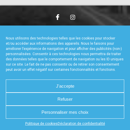
accéder à la billetterie
CHARTE DE CONFIDENTIALITÉ
NOUS CONTACTER
MENTIONS LÉGALES
RÉALISÉ PAR L’AGENCE WEB A3WEB
Nous utilisons des technologies telles que les cookies pour stocker
POLITIQUE DE COOKIES (UE)
DÉCLARATION DE CONFIDENTIALITÉ (UE)
et/ou accéder aux informations des appareils. Nous le faisons pour
améliorer l’expérience de navigation et pour afficher des publicités (non-)
personnalisées. Consentir à ces technologies nous permettra de traiter
des données telles que le comportement de navigation ou les ID uniques
sur ce site. Le fait de ne pas consentir ou de retirer son consentement
peut avoir un effet négatif sur certaines fonctionnalités et fonctions.
J'accepte
Refuser
Personnaliser mes choix
Appuyez sur le bouton partager en bas de votre
Politique de cookies
Déclaration de confidentialité
navigateur, puis sur "Sur l'écran d'accueil" pour obtenir le