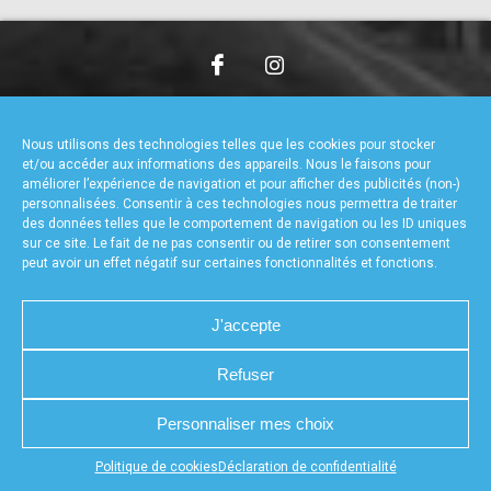
accéder à la billetterie
CHARTE DE CONFIDENTIALITÉ
NOUS CONTACTER
MENTIONS LÉGALES
RÉALISÉ PAR L’AGENCE WEB A3WEB
Nous utilisons des technologies telles que les cookies pour stocker
POLITIQUE DE COOKIES (UE)
DÉCLARATION DE CONFIDENTIALITÉ (UE)
et/ou accéder aux informations des appareils. Nous le faisons pour
améliorer l’expérience de navigation et pour afficher des publicités (non-)
personnalisées. Consentir à ces technologies nous permettra de traiter
des données telles que le comportement de navigation ou les ID uniques
sur ce site. Le fait de ne pas consentir ou de retirer son consentement
peut avoir un effet négatif sur certaines fonctionnalités et fonctions.
J'accepte
Refuser
Personnaliser mes choix
Appuyez sur le bouton partager en bas de votre
Politique de cookies
Déclaration de confidentialité
navigateur, puis sur "Sur l'écran d'accueil" pour obtenir le