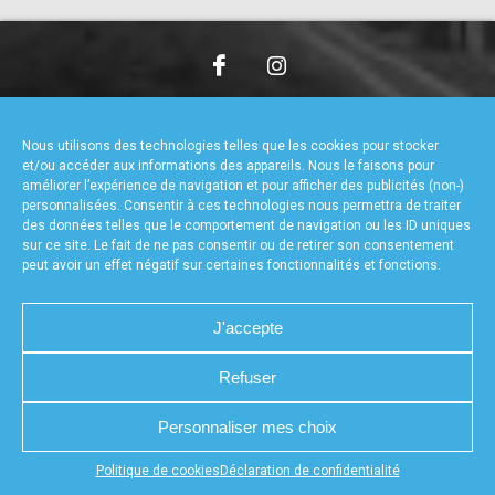
accéder à la billetterie
CHARTE DE CONFIDENTIALITÉ
NOUS CONTACTER
MENTIONS LÉGALES
RÉALISÉ PAR L’AGENCE WEB A3WEB
Nous utilisons des technologies telles que les cookies pour stocker
POLITIQUE DE COOKIES (UE)
DÉCLARATION DE CONFIDENTIALITÉ (UE)
et/ou accéder aux informations des appareils. Nous le faisons pour
améliorer l’expérience de navigation et pour afficher des publicités (non-)
personnalisées. Consentir à ces technologies nous permettra de traiter
des données telles que le comportement de navigation ou les ID uniques
sur ce site. Le fait de ne pas consentir ou de retirer son consentement
peut avoir un effet négatif sur certaines fonctionnalités et fonctions.
J'accepte
Refuser
Personnaliser mes choix
Appuyez sur le bouton partager en bas de votre
Politique de cookies
Déclaration de confidentialité
navigateur, puis sur "Sur l'écran d'accueil" pour obtenir le