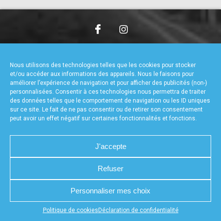
accéder à la billetterie
CHARTE DE CONFIDENTIALITÉ
NOUS CONTACTER
MENTIONS LÉGALES
RÉALISÉ PAR L’AGENCE WEB A3WEB
Nous utilisons des technologies telles que les cookies pour stocker
POLITIQUE DE COOKIES (UE)
DÉCLARATION DE CONFIDENTIALITÉ (UE)
et/ou accéder aux informations des appareils. Nous le faisons pour
améliorer l’expérience de navigation et pour afficher des publicités (non-)
personnalisées. Consentir à ces technologies nous permettra de traiter
des données telles que le comportement de navigation ou les ID uniques
sur ce site. Le fait de ne pas consentir ou de retirer son consentement
peut avoir un effet négatif sur certaines fonctionnalités et fonctions.
J'accepte
Refuser
Personnaliser mes choix
Appuyez sur le bouton partager en bas de votre
Politique de cookies
Déclaration de confidentialité
navigateur, puis sur "Sur l'écran d'accueil" pour obtenir le