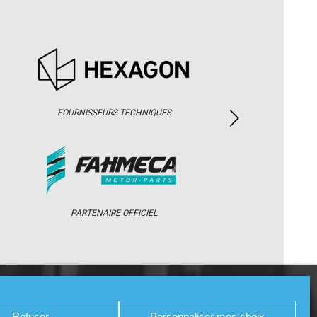
FOURNISSEURS TECHNIQUES
PARTENAIRE OFFICIEL
/ WEB TV
PARTENAIRES
PRESSE
Refuser
Personnaliser mes choix