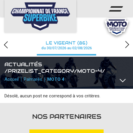
ACCUEIL
CHAMPIONNAT
ACTUS
LE VIGEANT (86)
CALENDRIER
du 30/07/2026 au 02/08/2026
RÉSULTATS
ACTUALITÉS
/PRIZELIST_CATEGORY/MOTO-4/
PHOTOS / WEB TV
Accueil
Palmarès
MOTO 4
PARTENAIRES
Désolé, aucun post ne correspond à vos critères.
PRESSE
TOUTES
COMMUNIQUÉS
TEAMS / PILOTES
TOUTES L
NOS PARTENAIRES
PRESSE