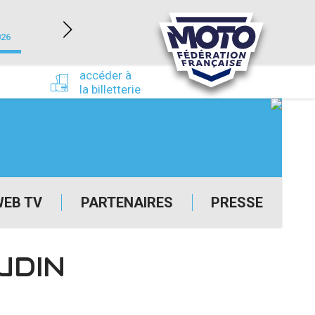
NEVERS MAGNY-COURS (58)
026
du 24/09/2026 au 27/09/2026
accéder à
la billetterie
WEB TV
PARTENAIRES
PRESSE
UDIN