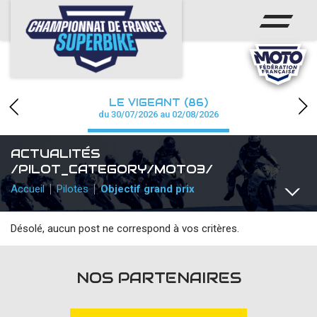
ACCUEIL
CHAMPIONNAT
ACTUS
LE VIGEANT (86)
CALENDRIER
du 30/07/2026 au 02/08/2026
RÉSULTATS
ACTUALITÉS
/PILOT_CATEGORY/MOTO3/
PHOTOS / WEB TV
Accueil
Pilotes
Objectif grand prix
PARTENAIRES
Désolé, aucun post ne correspond à vos critères.
PRESSE
TOUTES
COMMUNIQUÉS
TEAMS / PILOTES
TOUTES L
NOS PARTENAIRES
PRESSE