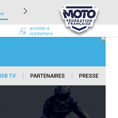
NEVERS MAGNY-COURS (58)
026
du 24/09/2026 au 27/09/2026
accéder à
la billetterie
WEB TV
PARTENAIRES
PRESSE