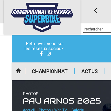
ON (30)
NOGARO (32)
6 au 03/05/2026
du 28/05/2026 au 31/05/2026
Retrouvez nous sur
les réseaux sociaux :
CHAMPIONNAT
ACTUS
PRESSE
PHOTOS
PAU ARNOS 2025
Accueil
Photos / Web TV
Galerie