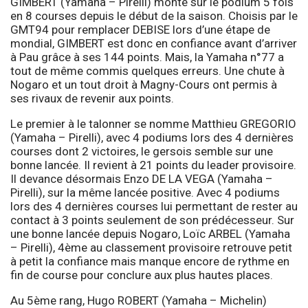
GIMBERT (Yamaha – Pirelli) monté sur le podium 5 fois
en 8 courses depuis le début de la saison. Choisis par le
GMT94 pour remplacer DEBISE lors d’une étape de
mondial, GIMBERT est donc en confiance avant d’arriver
à Pau grâce à ses 144 points. Mais, la Yamaha n°77 a
tout de même commis quelques erreurs. Une chute à
Nogaro et un tout droit à Magny-Cours ont permis à
ses rivaux de revenir aux points.
Le premier à le talonner se nomme Matthieu GREGORIO
(Yamaha – Pirelli), avec 4 podiums lors des 4 dernières
courses dont 2 victoires, le gersois semble sur une
bonne lancée. Il revient à 21 points du leader provisoire.
Il devance désormais Enzo DE LA VEGA (Yamaha –
Pirelli), sur la même lancée positive. Avec 4 podiums
lors des 4 dernières courses lui permettant de rester au
contact à 3 points seulement de son prédécesseur. Sur
une bonne lancée depuis Nogaro, Loïc ARBEL (Yamaha
– Pirelli), 4ème au classement provisoire retrouve petit
à petit la confiance mais manque encore de rythme en
fin de course pour conclure aux plus hautes places.
Au 5ème rang, Hugo ROBERT (Yamaha – Michelin)