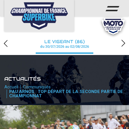
ACCUEIL
CHAMPIONNAT
ACTUS
LE VIGEANT (86)
CALENDRIER
du 30/07/2026 au 02/08/2026
RÉSULTATS
PHOTOS / WEB TV
ACTUALITÉS
PARTENAIRES
Accueil
Communiqués
PAU ARNOS : TOP DÉPART DE LA SECONDE PARTIE DE
CHAMPIONNAT
PRESSE
PRESSE