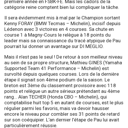
première année en FSBK-FE. Mais les cadors de la
catégorie reine comptent bien lui compliquer la tâche.
Il sera évidemment mis à mal par le Champion sortant
Kenny FORAY (BMW Tecmas – Michelin), incisif depuis
Lédenon avec 3 victoires en 4 courses. Sa chute en
course 1 à Magny-Cours le relègue à 18 points du
leader mais sa connaissance du tracé atypique de Pau
pourrait lui donner un avantage sur DI MEGLIO.
Mais il n’est pas le seul ! De retour à son meilleur niveau
au sein de sa propre structure, Mathieu GINES (Yamaha
Supported Team 41 Performance – Michelin) est
survolté depuis quelques courses. Lors de la dernière
étape il signait son 4ème podium de la saison. Le
breton est 3ème du classement provisoire avec 118
points et relègue un autre sérieux prétendant au 4ème
rang… Alan TECHER (Honda CBO – Michelin), qui
comptabilise huit top 5 en autant de courses, est le plus
régulier parmi les favoris, mais va devoir hausser
encore le niveau pour combler ses 31 points de retard
sur son coéquipier. L’an dernier l’étape de Pau lui avait
particulièrement réussie.