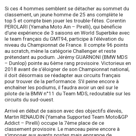
Si ces 4 hommes semblent se détacher au sommet du
classement, un jeune homme de 25 ans complète le
top 5 et compte bien jouer les trouble-fêtes. Corentin
PEROLARI (Yamaha Moto Ain – Pirelli), qui bénéficie
d’une expérience de 3 saisons en World Superbike avec
le team français du GMT94, participe à l’élévation du
niveau du Championnat de France. Il compte 96 points
au scratch, mène la catégorie Challenger et reste
prétendant au podium. Jérémy GUARNONI (BMW MDS
– Dunlop) pointe au 6ème rang provisoire. Victorieux en
2018 avant de s’éloigner de son Championnat national,
il doit désormais se réadapter aux circuits français
pour trouver de la performance. S’il peine encore à
enchaîner les podiums, il faudra avoir un œil sur le
pilote de la BMW n°11 du Team MDS, redoutable sur les
circuits du sud-ouest.
Arrivé en début de saison avec des objectifs élevés,
Martin RENAUDIN (Yamaha Supported Team Moto&GP
Addict – Pirelli) occupe la 7ème place de ce
classement provisoire. Le manceau peine encore à
s’imposer aux avants postes mais engrange de