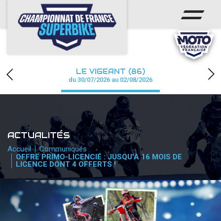
ACCUEIL
CHAMPIONNAT
ACTUS
LE VIGEANT (86)
CALENDRIER
du 30/07/2026 au 02/08/2026
RÉSULTATS
PHOTOS / WEB TV
ACTUALITÉS
PARTENAIRES
Accueil
Communiqués
OFFRE PRIMO-LICENCIÉ : JUSQU’À 16 MOIS DE
LICENCE DONT 4 OFFERTS !
PRESSE
PRESSE