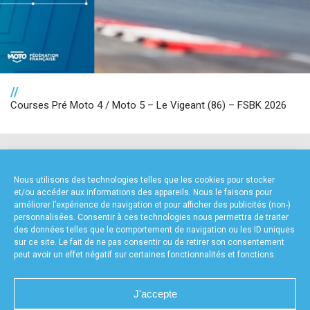
//
Courses Pré Moto 4 / Moto 5 – Le Vigeant (86) – FSBK 2026
NOS PARTENAIRES
Nous utilisons des technologies telles que les cookies pour stocker
et/ou accéder aux informations des appareils. Nous le faisons pour
améliorer l’expérience de navigation et pour afficher des publicités (non-)
personnalisées. Consentir à ces technologies nous permettra de traiter
des données telles que le comportement de navigation ou les ID uniques
sur ce site. Le fait de ne pas consentir ou de retirer son consentement
peut avoir un effet négatif sur certaines fonctionnalités et fonctions.
FOURNISSEURS TECHNIQUES
J'accepte