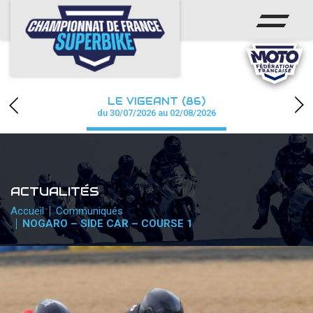
ACCUEIL
CHAMPIONNAT
ACTUS
LE VIGEANT (86)
CALENDRIER
du 30/07/2026 au 02/08/2026
RÉSULTATS
PHOTOS / WEB TV
ACTUALITÉS
PARTENAIRES
Accueil
Communiqués
NOGARO – SIDE CAR – COURSE 1
PRESSE
PRESSE