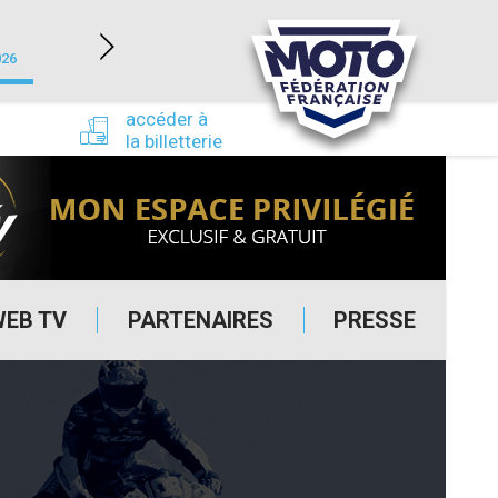
NEVERS MAGNY-COURS (58)
026
du 24/09/2026 au 27/09/2026
accéder à
la billetterie
WEB TV
PARTENAIRES
PRESSE