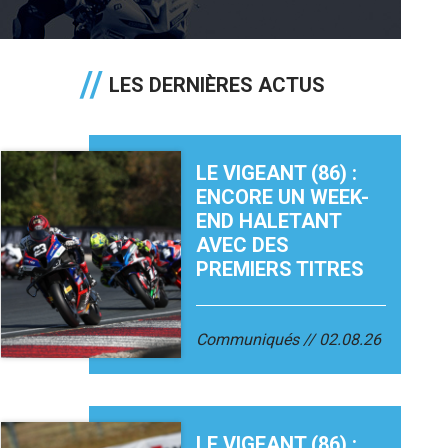
LES DERNIÈRES ACTUS
LE VIGEANT (86) :
ENCORE UN WEEK-
END HALETANT
AVEC DES
PREMIERS TITRES
Communiqués
02.08.26
LE VIGEANT (86) :