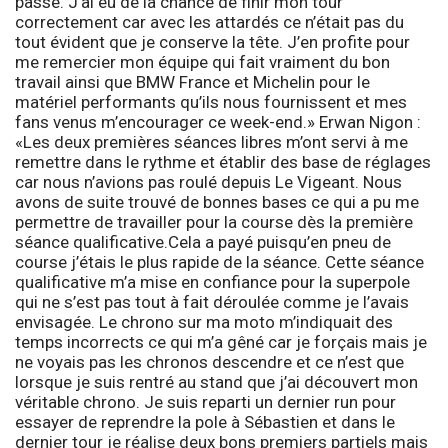
passé. J’ai eu de la chance de finir mon tour
correctement car avec les attardés ce n’était pas du
tout évident que je conserve la tête. J’en profite pour
me remercier mon équipe qui fait vraiment du bon
travail ainsi que BMW France et Michelin pour le
matériel performants qu’ils nous fournissent et mes
fans venus m’encourager ce week-end.
»
Erwan Nigon
:
«
Les deux premières séances libres m’ont servi à me
remettre dans le rythme et établir des base de réglages
car nous n’avions pas roulé depuis Le Vigeant. Nous
avons de suite trouvé de bonnes bases ce qui a pu me
permettre de travailler pour la course dès la première
séance qualificative.Cela a payé puisqu’en pneu de
course j’étais le plus rapide de la séance. Cette séance
qualificative m’a mise en confiance pour la superpole
qui ne s’est pas tout à fait déroulée comme je l’avais
envisagée. Le chrono sur ma moto m’indiquait des
temps incorrects ce qui m’a gêné car je forçais mais je
ne voyais pas les chronos descendre et ce n’est que
lorsque je suis rentré au stand que j’ai découvert mon
véritable chrono. Je suis reparti un dernier run pour
essayer de reprendre la pole à Sébastien et dans le
dernier tour je réalise deux bons premiers partiels mais