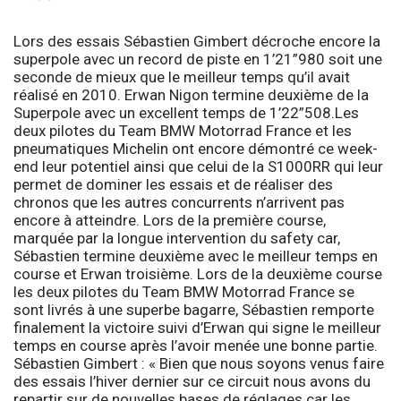
Lors des essais Sébastien Gimbert décroche encore la
superpole avec un record de piste en 1’21”980 soit une
seconde de mieux que le meilleur temps qu’il avait
réalisé en 2010. Erwan Nigon termine deuxième de la
Superpole avec un excellent temps de 1’22”508.Les
deux pilotes du
Team BMW Motorrad France
et les
pneumatiques
Michelin
ont encore démontré ce week-
end leur potentiel ainsi que celui de la
S1000RR
qui leur
permet de dominer les essais et de réaliser des
chronos que les autres concurrents n’arrivent pas
encore à atteindre. Lors de la première course,
marquée par la longue intervention du safety car,
Sébastien termine deuxième avec le meilleur temps en
course et Erwan troisième. Lors de la deuxième course
les deux pilotes du Team BMW Motorrad France se
sont livrés à une superbe bagarre, Sébastien remporte
finalement la victoire suivi d’Erwan qui signe le meilleur
temps en course après l’avoir menée une bonne partie.
Sébastien Gimbert
: «
Bien que nous soyons venus faire
des essais l’hiver dernier sur ce circuit nous avons du
repartir sur de nouvelles bases de réglages car les