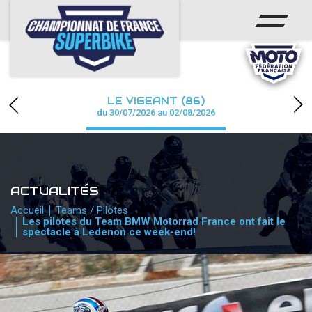
ACCUEIL
CHAMPIONNAT
ACTUS
LE VIGEANT (86)
CALENDRIER
du 30/07/2026 au 02/08/2026
RÉSULTATS
PHOTOS / WEB TV
ACTUALITÉS
PARTENAIRES
Accueil
Teams / Pilotes
Les pilotes du Team BMW Motorrad France ont fait le
spectacle à Ledenon ce week-end!
PRESSE
PRESSE