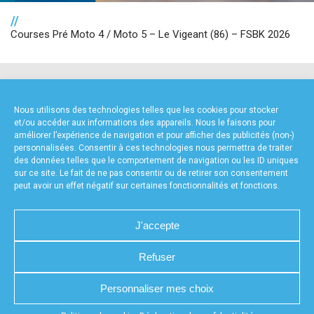
//
Courses Pré Moto 4 / Moto 5 – Le Vigeant (86) – FSBK 2026
NOS PARTENAIRES
Nous utilisons des technologies telles que les cookies pour stocker
et/ou accéder aux informations des appareils. Nous le faisons pour
améliorer l’expérience de navigation et pour afficher des publicités (non-)
personnalisées. Consentir à ces technologies nous permettra de traiter
des données telles que le comportement de navigation ou les ID uniques
sur ce site. Le fait de ne pas consentir ou de retirer son consentement
peut avoir un effet négatif sur certaines fonctionnalités et fonctions.
FOURNISSEURS TECHNIQUES
J'accepte
Refuser
CHARTE DE CONFIDENTIALITÉ
NOUS CONTACTER
Personnaliser mes choix
MENTIONS LÉGALES
RÉALISÉ PAR L’AGENCE WEB A3WEB
POLITIQUE DE COOKIES (UE)
DÉCLARATION DE CONFIDENTIALITÉ (UE)