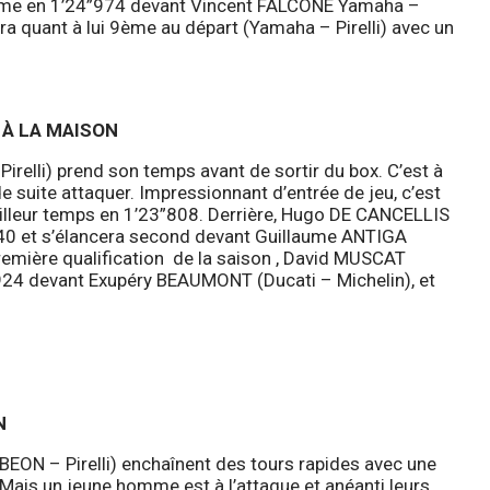
ème en 1’24”974 devant Vincent FALCONE Yamaha –
ra quant à lui 9ème au départ (Yamaha – Pirelli) avec un
À LA MAISON
irelli) prend son temps avant de sortir du box. C’est à
de suite attaquer. Impressionnant d’entrée de jeu, c’est
 meilleur temps en 1’23”808. Derrière, Hugo DE CANCELLIS
”540 et s’élancera second devant Guillaume ANTIGA
remière qualification de la saison , David MUSCAT
”924 devant Exupéry BEAUMONT (Ducati – Michelin), et
N
EON – Pirelli) enchaînent des tours rapides avec une
. Mais un jeune homme est à l’attaque et anéanti leurs