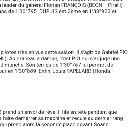
du leader du général Florian FRANÇOIS (BEON – Pirelli)
emps de 1’30”795. DUPUIS est 2ème en 1’30”923 et
ilotes très en vue cette saison. Il s’agit de Gabriel PIO
i). Au drapeau à damier, c’est PIO qui s’adjuge une
de dimanche. Son temps de 1’30”767 lui permet de
our en 1’30”889. Enfin, Louis PAPELARD (Honda –
end un envol de rêve. Il file en tête pendant que
à faire démarrer sa machine et recule au dernier rang
) qui prend alors la seconde place devant Soane