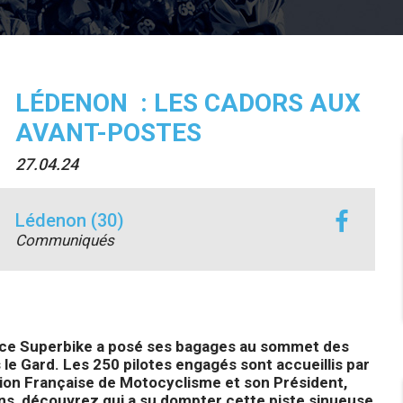
LÉDENON : LES CADORS AUX
AVANT-POSTES
27.04.24
Lédenon (30)
Communiqués
ce Superbike a posé ses bagages au sommet des
e Gard. Les 250 pilotes engagés sont accueillis par
tion Française de Motocyclisme et son Président,
ons, découvrez qui a su dompter cette piste sinueuse