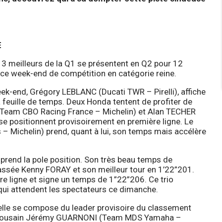
E
s 3 meilleurs de la Q1 se présentent en Q2 pour 12
 ce week-end de compétition en catégorie reine.
eek-end, Grégory LEBLANC (Ducati TWR – Pirelli), affiche
 feuille de temps. Deux Honda tentent de profiter de
a Team CBO Racing France – Michelin) et Alan TECHER
e positionnent provisoirement en première ligne. Le
ichelin) prend, quant à lui, son temps mais accélère
i prend la pole position. Son très beau temps de
assée Kenny FORAY et son meilleur tour en 1’22”201.
e ligne et signe un temps de 1”22”206. Ce trio
qui attendent les spectateurs ce dimanche.
’elle se compose du leader provisoire du classement
oulousain Jérémy GUARNONI (Team MDS Yamaha –