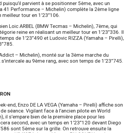
puisqu’il parvient à se positionner 5ème, avec un
a 41 Performance – Michelin) complète la 2ème ligne
n meilleur tour en 1’23”106.
bien Loic ARBEL (BMW Tecmas – Michelin), 7ème, qui
égorie reine en réalisant un meilleur tour en 1’23”336. Il
 temps de 1’23”490 et Ludovic RIZZA (Yamaha – Pirelli),
23”785.
dict – Michelin), monté sur la 3ème marche du
s’intercale au 9ème rang, avec son temps de 1’23”745.
TRON
eek-end, Enzo DE LA VEGA (Yamaha – Pirelli) affiche son
e séance. Vigilant face à l’ancien pilote en World
 il s’empare bien de la première place pour les
cera second, avec un temps en 1’23”120 devant Diego
86 sont 5ème sur la grille. On retrouve ensuite la