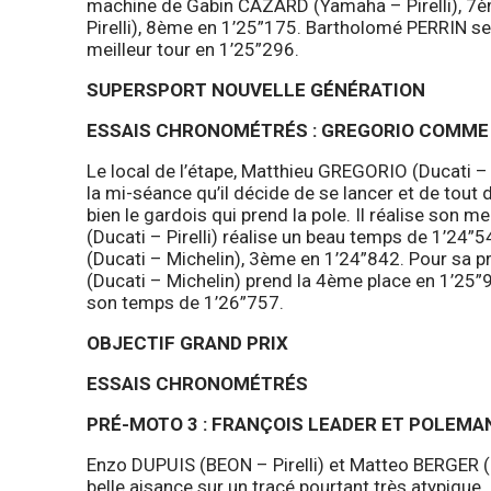
machine de Gabin CAZARD (Yamaha – Pirelli), 7
Pirelli), 8ème en 1’25”175. Bartholomé PERRIN se
meilleur tour en 1’25”296.
SUPERSPORT NOUVELLE GÉNÉRATION
ESSAIS CHRONOMÉTRÉS : GREGORIO COMME 
Le local de l’étape, Matthieu GREGORIO (Ducati – P
la mi-séance qu’il décide de se lancer et de tout 
bien le gardois qui prend la pole. Il réalise son
(Ducati – Pirelli) réalise un beau temps de 1’24
(Ducati – Michelin), 3ème en 1’24”842. Pour sa p
(Ducati – Michelin) prend la 4ème place en 1’25
son temps de 1’26”757.
OBJECTIF GRAND PRIX
ESSAIS CHRONOMÉTRÉS
PRÉ-MOTO 3 :
FRANÇOIS LEADER ET POLEMA
Enzo DUPUIS (BEON – Pirelli) et Matteo BERGER (B
belle aisance sur un tracé pourtant très atypique