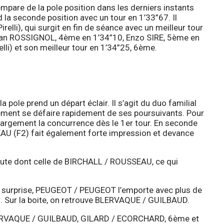
pare de la pole position dans les derniers instants
la seconde position avec un tour en 1’33”67. Il
lli), qui surgit en fin de séance avec un meilleur tour
lian ROSSIGNOL, 4ème en 1’34”10, Enzo SIRE, 5ème en
lli) et son meilleur tour en 1’34”25, 6ème.
a pole prend un départ éclair. Il s’agit du duo familial
ment se défaire rapidement de ses poursuivants. Pour
largement la concurrence dès le 1er tour. En seconde
EAU (F2) fait également forte impression et devance
faute dont celle de BIRCHALL / ROUSSEAU, ce qui
e surprise, PEUGEOT / PEUGEOT l’emporte avec plus de
. Sur la boite, on retrouve BLERVAQUE / GUILBAUD.
BLERVAQUE / GUILBAUD, GILARD / ECORCHARD, 6ème et