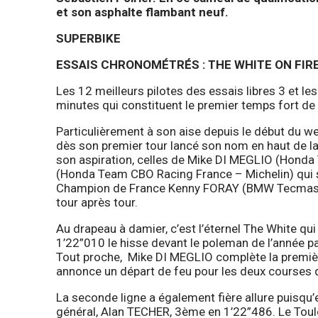
et son asphalte flambant neuf.
SUPERBIKE
ESSAIS CHRONOMÉTRÉS : THE WHITE ON FIR
Les 12 meilleurs pilotes des essais libres 3 et le
minutes qui constituent le premier temps fort de
Particulièrement à son aise depuis le début du w
dès son premier tour lancé son nom en haut de la
son aspiration, celles de Mike DI MEGLIO (Hond
(Honda Team CBO Racing France – Michelin) qui s
Champion de France Kenny FORAY (BMW Tecmas – M
tour après tour.
Au drapeau à damier, c’est l’éternel The White qu
1’22”010 le hisse devant le poleman de l’année p
Tout proche, Mike DI MEGLIO complète la premièr
annonce un départ de feu pour les deux courses 
La seconde ligne a également fière allure puisqu
général, Alan TECHER, 3ème en 1’22”486. Le T