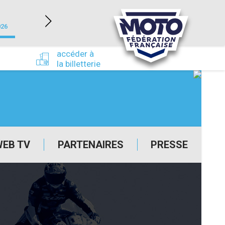
NEVERS MAGNY-COURS (58)
026
du 24/09/2026 au 27/09/2026
accéder à
la billetterie
WEB TV
PARTENAIRES
PRESSE