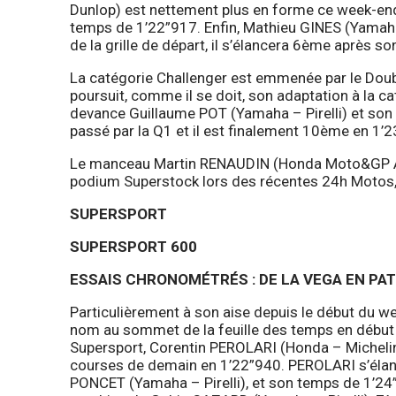
Dunlop) est nettement plus en forme ce week-end 
temps de 1’22”917. Enfin, Mathieu GINES (Yamah
de la grille de départ, il s’élancera 6ème après so
La catégorie Challenger est emmenée par le Dou
poursuit, comme il se doit, son adaptation à la cat
devance Guillaume POT (Yamaha – Pirelli) et son
passé par la Q1 et il est finalement 10ème en 1’
Le manceau Martin RENAUDIN (Honda Moto&GP Ad
podium Superstock lors des récentes 24h Motos, 
SUPERSPORT
SUPERSPORT 600
ESSAIS CHRONOMÉTRÉS : DE LA VEGA EN PA
Particulièrement à son aise depuis le début du w
nom au sommet de la feuille des temps en début d
Supersport, Corentin PEROLARI (Honda – Michelin),
courses de demain en 1’22”940. PEROLARI s’élan
PONCET (Yamaha – Pirelli), et son temps de 1’24”5