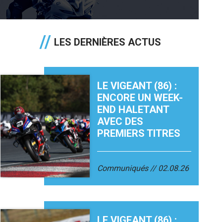
LES DERNIÈRES ACTUS
LE VIGEANT (86) :
ENCORE UN WEEK-
END HALETANT
AVEC DES
PREMIERS TITRES
Communiqués
02.08.26
LE VIGEANT (86) :