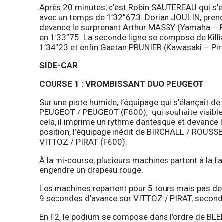
Après 20 minutes, c’est Robin SAUTEREAU qui s’em
avec un temps de 1’32”673. Dorian JOULIN, prend 
devance le surprenant Arthur MASSY (Yamaha – Pire
en 1’33”75. La seconde ligne se compose de Kil
1’34”23 et enfin Gaetan PRUNIER (Kawasaki – Pire
SIDE-CAR
COURSE 1 : VROMBISSANT DUO PEUGEOT
Sur une piste humide, l’équipage qui s’élançait de l
PEUGEOT / PEUGEOT (F600), qui souhaite visible
cela, il imprime un rythme dantesque et devance 
position, l’équipage inédit de BIRCHALL / ROUSS
VITTOZ / PIRAT (F600).
À la mi-course, plusieurs machines partent à la 
engendre un drapeau rouge.
Les machines repartent pour 5 tours mais pas d
9 secondes d’avance sur VITTOZ / PIRAT, second
En F2, le podium se compose dans l’ordre de 