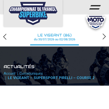
ACCUEIL
CHAMPIONNAT
ACTUS
LE VIGEANT (86)
CALENDRIER
du 30/07/2026 au 02/08/2026
RÉSULTATS
PHOTOS / WEB TV
ACTUALITÉS
PARTENAIRES
Accueil
Communiqués
LE VIGEANT – SUPERSPORT PIRELLI – COURSE 2
PRESSE
PRESSE