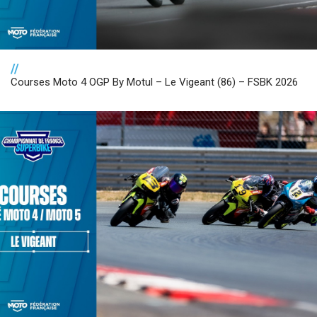
//
Courses Moto 4 OGP By Motul – Le Vigeant (86) – FSBK 2026