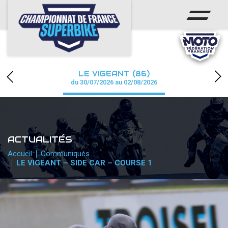
ACCUEIL
CHAMPIONNAT
ACTUS
LE VIGEANT (86)
CALENDRIER
du 30/07/2026 au 02/08/2026
RÉSULTATS
PHOTOS / WEB TV
ACTUALITÉS
PARTENAIRES
Accueil
Communiqués
LE VIGEANT – SIDE CAR – COURSE 1
PRESSE
PRESSE