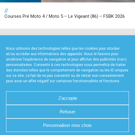
//
Courses Pré Moto 4 / Moto 5 – Le Vigeant (86) – FSBK 2026
NOS PARTENAIRES
Nous utilisons des technologies telles que les cookies pour stocker
et/ou accéder aux informations des appareils. Nous le faisons pour
améliorer l’expérience de navigation et pour afficher des publicités (non-)
personnalisées. Consentir à ces technologies nous permettra de traiter
des données telles que le comportement de navigation ou les ID uniques
sur ce site. Le fait de ne pas consentir ou de retirer son consentement
peut avoir un effet négatif sur certaines fonctionnalités et fonctions.
FOURNISSEURS TECHNIQUES
J'accepte
Refuser
CHARTE DE CONFIDENTIALITÉ
NOUS CONTACTER
Personnaliser mes choix
MENTIONS LÉGALES
RÉALISÉ PAR L’AGENCE WEB A3WEB