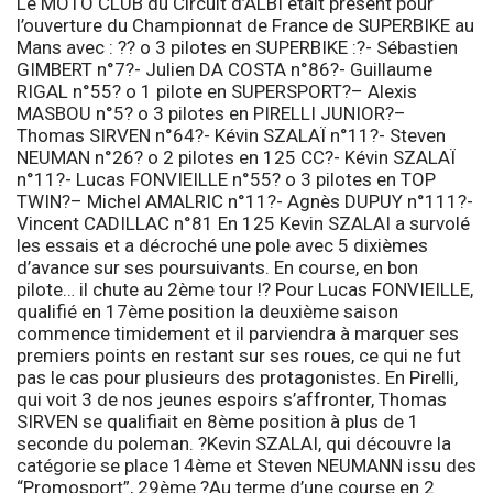
Le
MOTO CLUB du Circuit d’ALBI
était présent pour
l’ouverture du Championnat de France de SUPERBIKE au
Mans avec : ?? o 3 pilotes en
SUPERBIKE
:?- Sébastien
GIMBERT n°7?- Julien DA COSTA n°86?- Guillaume
RIGAL n°55? o 1 pilote en
SUPERSPORT?
– Alexis
MASBOU n°5? o 3 pilotes en
PIRELLI JUNIOR?
–
Thomas SIRVEN n°64?- Kévin SZALAÏ n°11?- Steven
NEUMAN n°26? o 2 pilotes en
125 CC
?- Kévin SZALAÏ
n°11?- Lucas FONVIEILLE n°55? o 3 pilotes en
TOP
TWIN?
– Michel AMALRIC n°11?- Agnès DUPUY n°111?-
Vincent CADILLAC n°81 En
125 Kevin SZALAI
a survolé
les essais et a décroché une pole avec 5 dixièmes
d’avance sur ses poursuivants. En course, en bon
pilote… il chute au 2ème tour !? Pour
Lucas FONVIEILLE
,
qualifié en 17ème position la deuxième saison
commence timidement et il parviendra à marquer ses
premiers points en restant sur ses roues, ce qui ne fut
pas le cas pour plusieurs des protagonistes. En
Pirelli
,
qui voit 3 de nos jeunes espoirs s’affronter,
Thomas
SIRVEN
se qualifiait en 8ème position à plus de 1
seconde du poleman. ?
Kevin SZALAI
, qui découvre la
catégorie se place 14ème et
Steven NEUMANN
issu des
“Promosport”, 29ème.?Au terme d’une course en 2