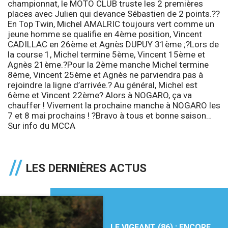
championnat, le MOTO CLUB truste les 2 premières
places avec Julien qui devance Sébastien de 2 points.??
En
Top Twin
,
Michel AMALRIC
toujours vert comme un
jeune homme se qualifie en 4ème position,
Vincent
CADILLAC
en 26ème et
Agnès DUPUY
31ème ;?Lors de
la course 1, Michel termine 5ème, Vincent 15ème et
Agnès 21ème.?Pour la 2ème manche Michel termine
8ème, Vincent 25ème et Agnès ne parviendra pas à
rejoindre la ligne d’arrivée.? Au général, Michel est
6ème et Vincent 22ème? Alors à NOGARO, ça va
chauffer ! Vivement la prochaine manche à NOGARO les
7 et 8 mai prochains ! ?Bravo à tous et bonne saison…
Sur info du
MCCA
LES DERNIÈRES ACTUS
LE VIGEANT (86) : ENCORE