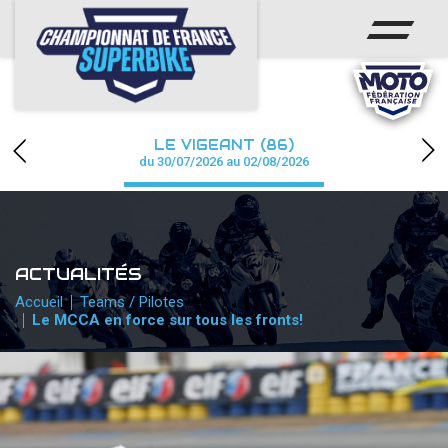
ACCUEIL
CHAMPIONNAT
ACTUS
LE VIGEANT (86)
CALENDRIER
du 30/07/2026 au 02/08/2026
RÉSULTATS
PHOTOS / WEB TV
ACTUALITÉS
PARTENAIRES
Accueil
Teams / Pilotes
Le MCCA en force sur tous les fronts!
PRESSE
PRESSE