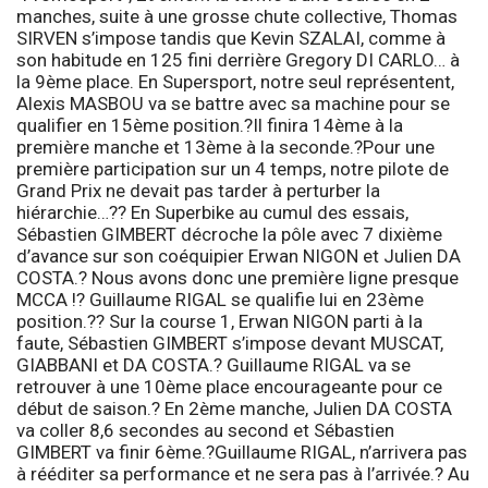
manches, suite à une grosse chute collective, Thomas
SIRVEN s’impose tandis que
Kevin SZALAI
, comme à
son habitude en 125 fini derrière
Gregory DI CARLO
… à
la 9ème place. En
Supersport
, notre seul représentent,
Alexis MASBOU
va se battre avec sa machine pour se
qualifier en 15ème position.?Il finira 14ème à la
première manche et 13ème à la seconde.?Pour une
première participation sur un 4 temps, notre pilote de
Grand Prix ne devait pas tarder à perturber la
hiérarchie…?? En
Superbike
au cumul des essais,
Sébastien GIMBERT
décroche la pôle avec 7 dixième
d’avance sur son coéquipier Erwan NIGON et
Julien DA
COSTA
.? Nous avons donc une première ligne presque
MCCA !?
Guillaume RIGAL
se qualifie lui en 23ème
position.?? Sur la course 1, Erwan NIGON parti à la
faute,
Sébastien GIMBERT
s’impose devant MUSCAT,
GIABBANI et DA COSTA.?
Guillaume RIGAL
va se
retrouver à une 10ème place encourageante pour ce
début de saison.? En 2ème manche,
Julien DA COSTA
va coller 8,6 secondes au second et
Sébastien
GIMBERT
va finir 6ème.
?Guillaume RIGAL
, n’arrivera pas
à rééditer sa performance et ne sera pas à l’arrivée.? Au