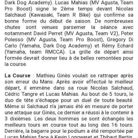
Dark Dog Academy). Lucas Mahias (MV Agusta, Team
Pro Boost) signe le 2ème temps devant Nicolas
Salchaud (Kawasaki, Team R Bike) qui confirme sa
bonne forme du début de saison. De nombreuses
chutes sont venues parsemer la séance avec
notamment David Perret (MV Agusta, Team V2), Peter
Polesso (MV Agusta, Team Pro Boost), Gregory Di
Carlo (Yamaha, Dark Dog Academy) et Rémy Echard
(Yamaha, team RMCCA). La grille de départ ainsi
formée devrait donner lieu à de belles remontées pour
la course
La Course
: Mathieu Ginès voulait se rattraper après
son erreur du Mans. Après avoir effectué le meilleur
départ, il emmène dans sa roue Nicolas Salchaud,
Cédric Tangre et Lucas Mahias. Au bout de 5 tours, le
duo de tête s’échappe pour un duel de toute beauté.
Même si Salchaud n’a jamais été en mesure de porter
une attaque sur Ginès, ce dernier a réussi à le contenir à
3 dixièmes. Les deux hommes se sont échangés les
meilleurs tours en course tout au long des 16 tours.
Derrière, la bagarre pour le podium a été remportée par
Lucas Mahias face à Kevin Longearet et Thibaut Bertin.