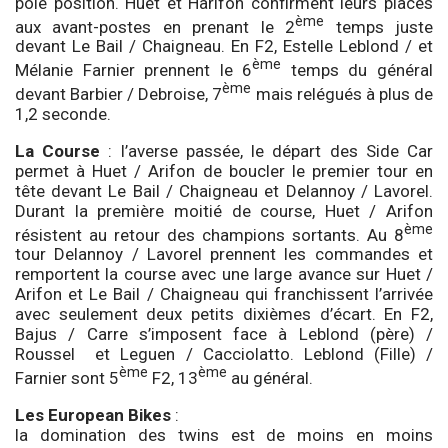
pole position. Huet et Harifon confirment leurs places
ème
aux avant-postes en prenant le 2
temps juste
devant Le Bail / Chaigneau. En F2, Estelle Leblond / et
ème
Mélanie Farnier prennent le 6
temps du général
ème
devant Barbier / Debroise, 7
mais relégués à plus de
1,2 seconde.
La Course
: l’averse passée, le départ des Side Car
permet à Huet / Arifon de boucler le premier tour en
tête devant Le Bail / Chaigneau et Delannoy / Lavorel.
Durant la première moitié de course, Huet / Arifon
ème
résistent au retour des champions sortants. Au 8
tour Delannoy / Lavorel prennent les commandes et
remportent la course avec une large avance sur Huet /
Arifon et Le Bail / Chaigneau qui franchissent l’arrivée
avec seulement deux petits dixièmes d’écart. En F2,
Bajus / Carre s’imposent face à Leblond (père) /
Roussel et Leguen / Cacciolatto. Leblond (Fille) /
ème
ème
Farnier sont 5
F2, 13
au général.
Les European Bikes
:
la domination des twins est de moins en moins