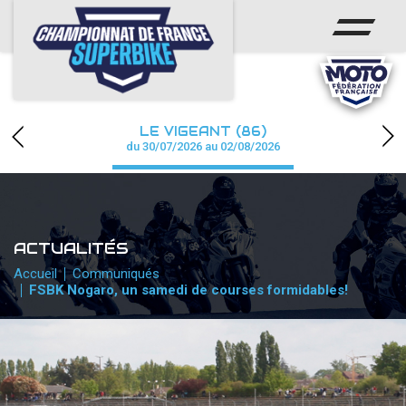
ACCUEIL
CHAMPIONNAT
ACTUS
LE VIGEANT (86)
CALENDRIER
du 30/07/2026 au 02/08/2026
RÉSULTATS
PHOTOS / WEB TV
ACTUALITÉS
PARTENAIRES
Accueil
Communiqués
FSBK Nogaro, un samedi de courses formidables!
PRESSE
PRESSE