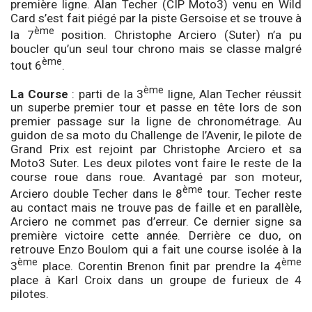
première ligne. Alan Techer (CIP Moto3) venu en Wild
Card s’est fait piégé par la piste Gersoise et se trouve à
ème
la 7
position. Christophe Arciero (Suter) n’a pu
boucler qu’un seul tour chrono mais se classe malgré
ème
tout 6
.
ème
La Course
: parti de la 3
ligne, Alan Techer réussit
un superbe premier tour et passe en tête lors de son
premier passage sur la ligne de chronométrage. Au
guidon de sa moto du Challenge de l’Avenir, le pilote de
Grand Prix est rejoint par Christophe Arciero et sa
Moto3 Suter. Les deux pilotes vont faire le reste de la
course roue dans roue. Avantagé par son moteur,
ème
Arciero double Techer dans le 8
tour. Techer reste
au contact mais ne trouve pas de faille et en parallèle,
Arciero ne commet pas d’erreur. Ce dernier signe sa
première victoire cette année. Derrière ce duo, on
retrouve Enzo Boulom qui a fait une course isolée à la
ème
ème
3
place. Corentin Brenon finit par prendre la 4
place à Karl Croix dans un groupe de furieux de 4
pilotes.