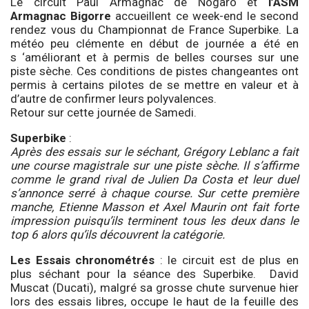
Le circuit Paul Armagnac de Nogaro et
l’ASM
Armagnac Bigorre
accueillent ce week-end le second
rendez vous du Championnat de France Superbike. La
météo peu clémente en début de journée a été en
s ‘améliorant et à permis de belles courses sur une
piste sèche. Ces conditions de pistes changeantes ont
permis à certains pilotes de se mettre en valeur et à
d’autre de confirmer leurs polyvalences.
Retour sur cette journée de Samedi.
Superbike
:
Après des essais sur le séchant, Grégory Leblanc a fait
une course magistrale sur une piste sèche. Il s’affirme
comme le grand rival de Julien Da Costa et leur duel
s’annonce serré à chaque course. Sur cette première
manche, Etienne Masson et Axel Maurin ont fait forte
impression puisqu’ils terminent tous les deux dans le
top 6 alors qu’ils découvrent la catégorie.
Les Essais chronométrés
: le circuit est de plus en
plus séchant pour la séance des Superbike. David
Muscat (Ducati), malgré sa grosse chute survenue hier
lors des essais libres, occupe le haut de la feuille des