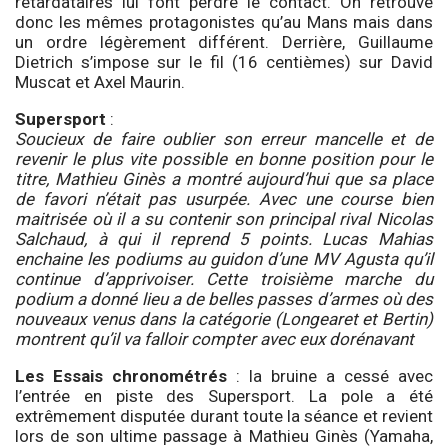
retardataires lui font perdre le contact. On retrouve
donc les mêmes protagonistes qu’au Mans mais dans
un ordre légèrement différent. Derrière, Guillaume
Dietrich s’impose sur le fil (16 centièmes) sur David
Muscat et Axel Maurin.
Supersport
:
Soucieux de faire oublier son erreur mancelle et de
revenir le plus vite possible en bonne position pour le
titre, Mathieu Ginès a montré aujourd’hui que sa place
de favori n’était pas usurpée. Avec une course bien
maitrisée où il a su contenir son principal rival Nicolas
Salchaud, à qui il reprend 5 points. Lucas Mahias
enchaine les podiums au guidon d’une MV Agusta qu’il
continue d’apprivoiser. Cette troisième marche du
podium a donné lieu a de belles passes d’armes où des
nouveaux venus dans la catégorie (Longearet et Bertin)
montrent qu’il va falloir compter avec eux dorénavant
Les Essais chronométrés
: la bruine a cessé avec
l’entrée en piste des Supersport. La pole a été
extrêmement disputée durant toute la séance et revient
lors de son ultime passage à Mathieu Ginès (Yamaha,