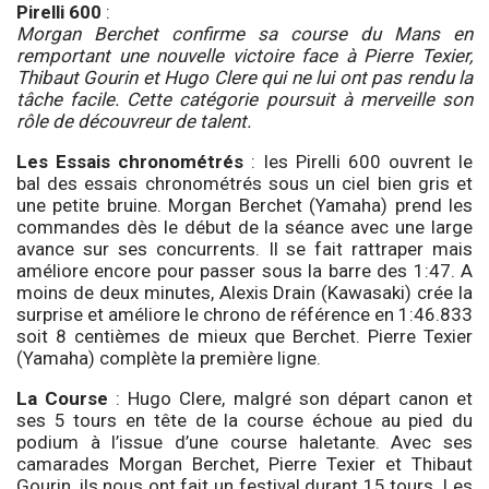
Pirelli 600
:
Morgan Berchet confirme sa course du Mans en
remportant une nouvelle victoire face à Pierre Texier,
Thibaut Gourin et Hugo Clere qui ne lui ont pas rendu la
tâche facile. Cette catégorie poursuit à merveille son
rôle de découvreur de talent.
Les Essais chronométrés
: les Pirelli 600 ouvrent le
bal des essais chronométrés sous un ciel bien gris et
une petite bruine. Morgan Berchet (Yamaha) prend les
commandes dès le début de la séance avec une large
avance sur ses concurrents. Il se fait rattraper mais
améliore encore pour passer sous la barre des 1:47. A
moins de deux minutes, Alexis Drain (Kawasaki) crée la
surprise et améliore le chrono de référence en 1:46.833
soit 8 centièmes de mieux que Berchet. Pierre Texier
(Yamaha) complète la première ligne.
La Course
: Hugo Clere, malgré son départ canon et
ses 5 tours en tête de la course échoue au pied du
podium à l’issue d’une course haletante. Avec ses
camarades Morgan Berchet, Pierre Texier et Thibaut
Gourin, ils nous ont fait un festival durant 15 tours. Les