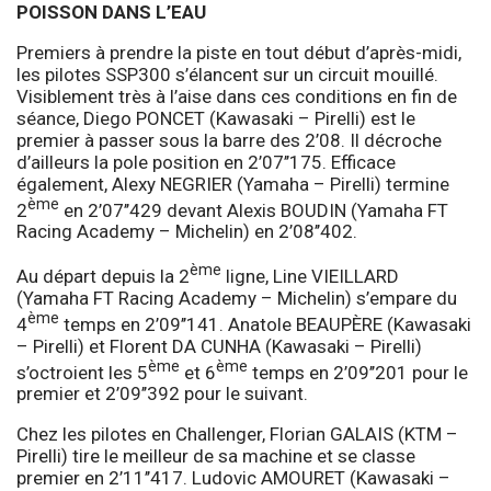
POISSON DANS L’EAU
Premiers à prendre la piste en tout début d’après-midi,
les pilotes SSP300 s’élancent sur un circuit mouillé.
Visiblement très à l’aise dans ces conditions en fin de
séance, Diego PONCET (Kawasaki – Pirelli) est le
premier à passer sous la barre des 2’08. Il décroche
d’ailleurs la pole position en 2’07’’175. Efficace
également, Alexy NEGRIER (Yamaha – Pirelli) termine
ème
2
en 2’07’’429 devant Alexis BOUDIN (Yamaha FT
Racing Academy – Michelin) en 2’08’’402.
ème
Au départ depuis la 2
ligne, Line VIEILLARD
(Yamaha FT Racing Academy – Michelin) s’empare du
ème
4
temps en 2’09’’141. Anatole BEAUPÈRE (Kawasaki
– Pirelli) et Florent DA CUNHA (Kawasaki – Pirelli)
ème
ème
s’octroient les 5
et 6
temps en 2’09’’201 pour le
premier et 2’09’’392 pour le suivant.
Chez les pilotes en Challenger, Florian GALAIS (KTM –
Pirelli) tire le meilleur de sa machine et se classe
premier en 2’11’’417. Ludovic AMOURET (Kawasaki –