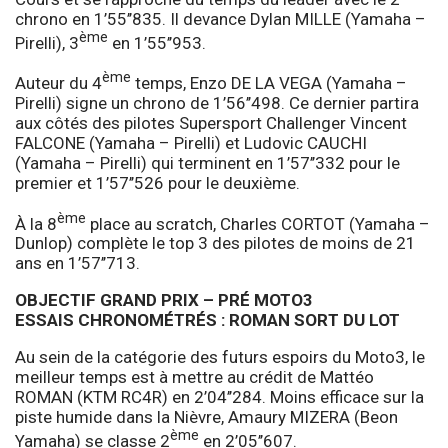
chrono en 1’55’’835. Il devance Dylan MILLE (Yamaha –
ème
Pirelli), 3
en 1’55’’953.
ème
Auteur du 4
temps, Enzo DE LA VEGA (Yamaha –
Pirelli) signe un chrono de 1’56’’498. Ce dernier partira
aux côtés des pilotes Supersport Challenger Vincent
FALCONE (Yamaha – Pirelli) et Ludovic CAUCHI
(Yamaha – Pirelli) qui terminent en 1’57’’332 pour le
premier et 1’57’’526 pour le deuxième.
ème
À la 8
place au scratch, Charles CORTOT (Yamaha –
Dunlop) complète le top 3 des pilotes de moins de 21
ans en 1’57’’713.
OBJECTIF GRAND PRIX – PRÉ MOTO3
ESSAIS CHRONOMÉTRÉS : ROMAN SORT DU LOT
Au sein de la catégorie des futurs espoirs du Moto3, le
meilleur temps est à mettre au crédit de Mattéo
ROMAN (KTM RC4R) en 2’04’’284. Moins efficace sur la
piste humide dans la Nièvre, Amaury MIZERA (Beon
ème
Yamaha) se classe 2
en 2’05’’607.