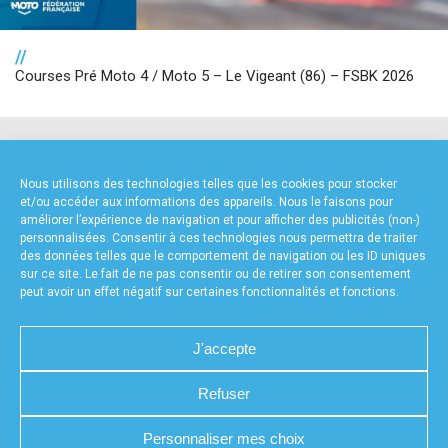
//
Courses Pré Moto 4 / Moto 5 – Le Vigeant (86) – FSBK 2026
NOS PARTENAIRES
Nous utilisons des technologies telles que les cookies pour stocker
et/ou accéder aux informations des appareils. Nous le faisons pour
améliorer l’expérience de navigation et pour afficher des publicités (non-)
personnalisées. Consentir à ces technologies nous permettra de traiter
des données telles que le comportement de navigation ou les ID uniques
sur ce site. Le fait de ne pas consentir ou de retirer son consentement
peut avoir un effet négatif sur certaines fonctionnalités et fonctions.
FOURNISSEURS TECHNIQUES
J'accepte
Refuser
CHARTE DE CONFIDENTIALITÉ
NOUS CONTACTER
Personnaliser mes choix