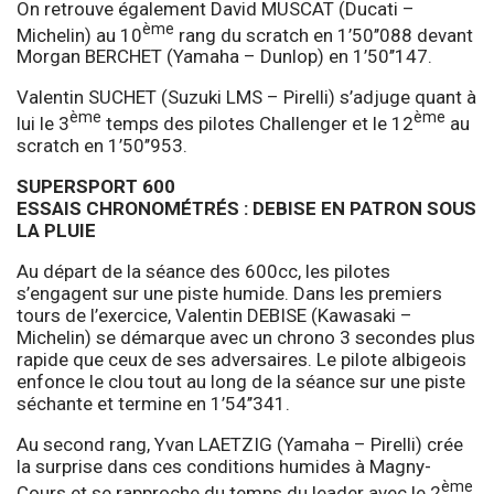
On retrouve également David MUSCAT (Ducati –
ème
Michelin) au 10
rang du scratch en 1’50’’088 devant
Morgan BERCHET (Yamaha – Dunlop) en 1’50’’147.
Valentin SUCHET (Suzuki LMS – Pirelli) s’adjuge quant à
ème
ème
lui le 3
temps des pilotes Challenger et le 12
au
scratch en 1’50’’953.
SUPERSPORT 600
ESSAIS CHRONOMÉTRÉS : DEBISE EN PATRON SOUS
LA PLUIE
Au départ de la séance des 600cc, les pilotes
s’engagent sur une piste humide. Dans les premiers
tours de l’exercice, Valentin DEBISE (Kawasaki –
Michelin) se démarque avec un chrono 3 secondes plus
rapide que ceux de ses adversaires. Le pilote albigeois
enfonce le clou tout au long de la séance sur une piste
séchante et termine en 1’54’’341.
Au second rang, Yvan LAETZIG (Yamaha – Pirelli) crée
la surprise dans ces conditions humides à Magny-
ème
Cours et se rapproche du temps du leader avec le 2