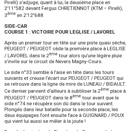
Pirelli) s’adjuge, quant à lui, la deuxième place en
2’11’’582 devant Fergus CHRETIENNOT (KTM – Pirelli),
ème
3
en 2’12’’688.
SIDE-CAR
COURSE 1 : VICTOIRE POUR LEGLISE / LAVOREL
Après un premier tour en tête sur une piste quasi sèche,
PEUGEOT / PEUGEOT cède la première place à LEGLISE
ème
/ LAVOREL dans le 2
tour alors qu’une légère pluie
s’invite sur le circuit de Nevers Magny-Cours.
Le side n°33 semble à l’aise en tête dans les tours
suivants et creuse l’écart sur PEUGEOT / PEUGEOT qui
se retrouve dans la ligne de mire de LUNEAU / BIDAULT.
ème
Ce dernier parvient d’ailleurs à subtiliser la 2
place à
ème
PEUGEOT / PEUGEOT dans le 8
tour avant que le
side n°74 ne récupère son dû dans le tour suivant.
Plongés dans leur bataille pour la seconde place, les
deux équipages font ensuite face à GUIGNARD / POUX
qui vient lui aussi se mêler à la joute !