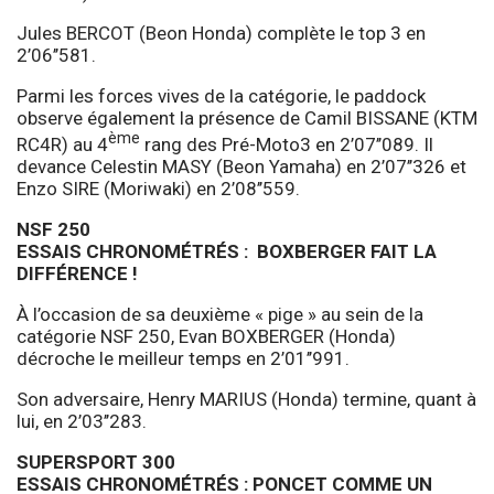
Jules BERCOT (Beon Honda) complète le top 3 en
2’06’’581.
Parmi les forces vives de la catégorie, le paddock
observe également la présence de Camil BISSANE (KTM
ème
RC4R) au 4
rang des Pré-Moto3 en 2’07’’089. Il
devance Celestin MASY (Beon Yamaha) en 2’07’’326 et
Enzo SIRE (Moriwaki) en 2’08’’559.
NSF 250
ESSAIS CHRONOMÉTRÉS : BOXBERGER FAIT LA
DIFFÉRENCE !
À l’occasion de sa deuxième « pige » au sein de la
catégorie NSF 250, Evan BOXBERGER (Honda)
décroche le meilleur temps en 2’01’’991.
Son adversaire, Henry MARIUS (Honda) termine, quant à
lui, en 2’03’’283.
SUPERSPORT 300
ESSAIS CHRONOMÉTRÉS : PONCET COMME UN