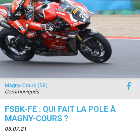
accéder à la billetterie
Magny-Cours (58)
Communiqués
FSBK-FE : QUI FAIT LA POLE À
MAGNY-COURS ?
03.07.21