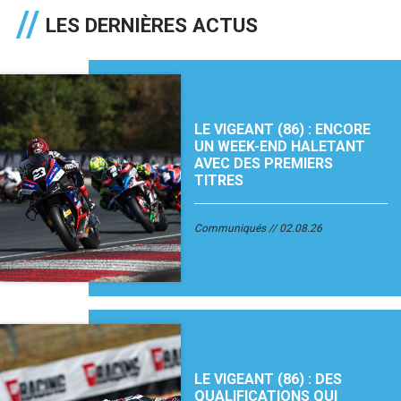
LES DERNIÈRES ACTUS
LE VIGEANT (86) : ENCORE
UN WEEK-END HALETANT
AVEC DES PREMIERS
TITRES
Communiqués
02.08.26
LE VIGEANT (86) : DES
QUALIFICATIONS QUI