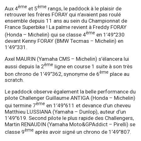
ème
ème
Aux 4
et 5
rangs, le paddock à le plaisir de
retrouver les frères FORAY qui n’avaient pas roulé
ensemble depuis 11 ans au sein du Championnat de
France Superbike ! La palme revient à Freddy FORAY
ème
(Honda – Michelin) qui se classe 4
en 1’49’’230
devant Kenny FORAY (BMW Tecmas – Michelin) en
1’49’’331.
Axel MAURIN (Yamaha CMS – Michelin) s’élancera lui
ème
aussi depuis la 2
ligne en course 1 suite à son très
ème
bon chrono de 1’49’’362, synonyme de 6
place au
scratch.
Le paddock observe également la belle performance du
pilote Challenger Guillaume ANTIGA (Honda – Michelin)
ème
qui termine 7
en 1’49’’611 et devance d’un cheveu
Matthieu LUSSIANA (Yamaha – Dunlop), auteur d’un
1’49’’619. Second pilote le plus rapide des Challengers,
Martin RENAUDIN (Yamaha Moto&GPAddict – Pirelli) se
ème
classe 9
après avoir signé un chrono de 1’49’’807.