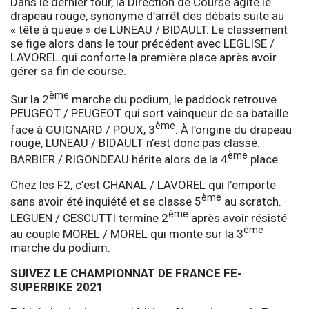
Dans le dernier tour, la Direction de Course agite le
drapeau rouge, synonyme d’arrêt des débats suite au
« tête à queue » de LUNEAU / BIDAULT. Le classement
se fige alors dans le tour précédent avec LEGLISE /
LAVOREL qui conforte la première place après avoir
gérer sa fin de course.
ème
Sur la 2
marche du podium, le paddock retrouve
PEUGEOT / PEUGEOT qui sort vainqueur de sa bataille
ème
face à GUIGNARD / POUX, 3
. À l’origine du drapeau
rouge, LUNEAU / BIDAULT n’est donc pas classé.
ème
BARBIER / RIGONDEAU hérite alors de la 4
place.
Chez les F2, c’est CHANAL / LAVOREL qui l’emporte
ème
sans avoir été inquiété et se classe 5
au scratch.
ème
LEGUEN / CESCUTTI termine 2
après avoir résisté
ème
au couple MOREL / MOREL qui monte sur la 3
marche du podium.
SUIVEZ LE CHAMPIONNAT DE FRANCE FE-
SUPERBIKE 2021