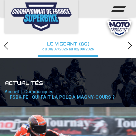
ACCUEIL
CHAMPIONNAT
ACTUS
LE VIGEANT (86)
CALENDRIER
du 30/07/2026 au 02/08/2026
RÉSULTATS
PHOTOS / WEB TV
ACTUALITÉS
PARTENAIRES
Accueil
Communiqués
FSBK-FE : QUI FAIT LA POLE À MAGNY-COURS ?
PRESSE
PRESSE