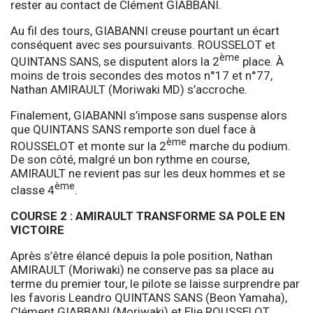
rester au contact de Clément GIABBANI.
Au fil des tours, GIABANNI creuse pourtant un écart
conséquent avec ses poursuivants. ROUSSELOT et
ème
QUINTANS SANS, se disputent alors la 2
place. À
moins de trois secondes des motos n°17 et n°77,
Nathan AMIRAULT (Moriwaki MD) s’accroche.
Finalement, GIABANNI s’impose sans suspense alors
que QUINTANS SANS remporte son duel face à
ème
ROUSSELOT et monte sur la 2
marche du podium.
De son côté, malgré un bon rythme en course,
AMIRAULT ne revient pas sur les deux hommes et se
ème
classe 4
.
COURSE 2 : AMIRAULT TRANSFORME SA POLE EN
VICTOIRE
Après s’être élancé depuis la pole position, Nathan
AMIRAULT (Moriwaki) ne conserve pas sa place au
terme du premier tour, le pilote se laisse surprendre par
les favoris Leandro QUINTANS SANS (Beon Yamaha),
Clément GIABBANI (Moriwaki) et Elie ROUSSELOT