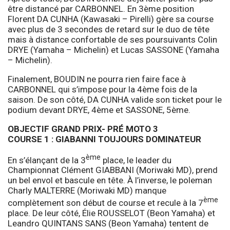
être distancé par CARBONNEL. En 3ème position
Florent DA CUNHA (Kawasaki – Pirelli) gère sa course
avec plus de 3 secondes de retard sur le duo de tête
mais à distance confortable de ses poursuivants Colin
DRYE (Yamaha – Michelin) et Lucas SASSONE (Yamaha
– Michelin).
Finalement, BOUDIN ne pourra rien faire face à
CARBONNEL qui s’impose pour la 4ème fois de la
saison. De son côté, DA CUNHA valide son ticket pour le
podium devant DRYE, 4ème et SASSONE, 5ème.
OBJECTIF GRAND PRIX- PRÉ MOTO 3
COURSE 1 : GIABANNI TOUJOURS DOMINATEUR
ème
En s’élançant de la 3
place, le leader du
Championnat Clément GIABBANI (Moriwaki MD), prend
un bel envol et bascule en tête. À l’inverse, le poleman
Charly MALTERRE (Moriwaki MD) manque
ème
complètement son début de course et recule à la 7
place. De leur côté, Élie ROUSSELOT (Beon Yamaha) et
Leandro QUINTANS SANS (Beon Yamaha) tentent de