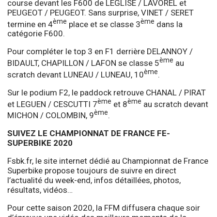
course devant les F600 de LEGLISE / LAVOREL et
PEUGEOT / PEUGEOT. Sans surprise, VINET / SERET
ème
ème
termine en 4
place et se classe 3
dans la
catégorie F600.
Pour compléter le top 3 en F1 derrière DELANNOY /
ème
BIDAULT, CHAPILLON / LAFON se classe 5
au
ème
scratch devant LUNEAU / LUNEAU, 10
.
Sur le podium F2, le paddock retrouve CHANAL / PIRAT
ème
ème
et LEGUEN / CESCUTTI 7
et 8
au scratch devant
ème
MICHON / COLOMBIN, 9
.
SUIVEZ LE CHAMPIONNAT DE FRANCE FE-
SUPERBIKE 2020
Fsbk.fr, le site internet dédié au Championnat de France
Superbike propose toujours de suivre en direct
l’actualité du week-end, infos détaillées, photos,
résultats, vidéos…
Pour cette saison 2020, la FFM diffusera chaque soir