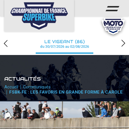
ACCUEIL
CHAMPIONNAT
ACTUS
LE VIGEANT (86)
CALENDRIER
du 30/07/2026 au 02/08/2026
RÉSULTATS
PHOTOS / WEB TV
ACTUALITÉS
PARTENAIRES
Accueil
Communiqués
FSBK-FE : LES FAVORIS EN GRANDE FORME À CAROLE
PRESSE
PRESSE