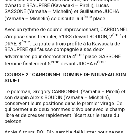
d’Anatole BEAUPERE (Kawasaki – Pirelli), Lucas
SASSONE (Yamaha – Michelin) et Guillaume JUCHA
ème
(Yamaha – Michelin) se dispute la 4
place.
Avec un rythme de course impressionnant, CARBONNEL
ème
s’impose sans trembler, 5’’083 devant BOUDIN, 2
et
ème
DRYE, 3
. La joute à trois profite à la Kawasaki de
BEAUPERE qui fausse compagnie à ses deux
ème
adversaires pour décrocher la 4
place. SASSONE
ème
ème
termine finalement 5
devant JUCHA 6
.
COURSE 2 : CARBONNEL DOMINE DE NOUVEAU SON
SUJET
Le poleman, Grégory CARBONNEL (Yamaha – Pirelli) et
son daupin Alexis BOUDIN (Yamaha – Michelin),
conservent leurs positions dans le premier virage. Ce
qui permet aux deux hommes d’évoluer avec le champ
libre et de creuser rapidement l’écart sur le reste du
peloton.
Après 6 tours, BOUDIN semble déjà lutter pour ne pas