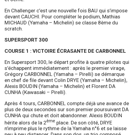
En Challenger c’est une nouvelle fois BAU qui s’impose
devant CAUCHI. Pour compléter le podium, Mathias
MICHAUD (Yamaha – Michelin) se classe 8ème du
scratch.
SUPERSPORT 300
COURSE 1 : VICTOIRE ÉCRASANTE DE CARBONNEL
En Supersport 300, le départ profite à quatre pilotes qui
s’échappent immédiatement : après le premier virage,
Grégory CARBONNEL (Yamaha – Pirelli) se démarque
en chef de file devant Colin DRYE (Yamaha – Michelin),
Alexis BOUDIN (Yamaha – Michelin) et Florent DA
CUNHA (Kawasaki – Pirelli).
Après 4 tours, CARBONNEL compte déjà une avance de
plus de deux secondes sur son premier poursuivant DA
CUNHA qui chute et doit abandonner. Alexis BOUDIN
ème
hérite alors de la 2
place. De son côté, DRYE
n’imprime plus le rythme de la Yamaha n°6 et se laisse
peu à peu distancer. Dans son dos, un trio composé