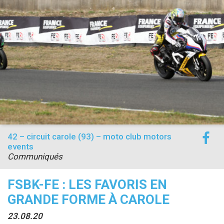
accéder à la billetterie
42 – circuit carole (93) – moto club motors
events
Communiqués
FSBK-FE : LES FAVORIS EN
GRANDE FORME À CAROLE
23.08.20