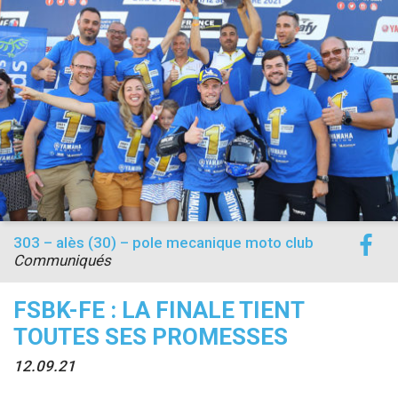
accéder à la billetterie
303 – alès (30) – pole mecanique moto club
Communiqués
FSBK-FE : LA FINALE TIENT
TOUTES SES PROMESSES
12.09.21