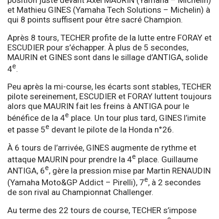
et Mathieu GINES (Yamaha Tech Solutions – Michelin) à
qui 8 points suffisent pour être sacré Champion.
Après 8 tours, TECHER profite de la lutte entre FORAY et
ESCUDIER pour s’échapper. À plus de 5 secondes,
MAURIN et GINES sont dans le sillage d’ANTIGA, solide
e
4
.
Peu après la mi-course, les écarts sont stables, TECHER
pilote sereinement, ESCUDIER et FORAY luttent toujours
alors que MAURIN fait les freins à ANTIGA pour le
e
bénéfice de la 4
place. Un tour plus tard, GINES l’imite
e
et passe 5
devant le pilote de la Honda n°26.
À 6 tours de l’arrivée, GINES augmente de rythme et
e
attaque MAURIN pour prendre la 4
place. Guillaume
e
ANTIGA, 6
, gère la pression mise par Martin RENAUDIN
e
(Yamaha Moto&GP Addict – Pirelli), 7
, à 2 secondes
de son rival au Championnat Challenger.
Au terme des 22 tours de course, TECHER s’impose
e