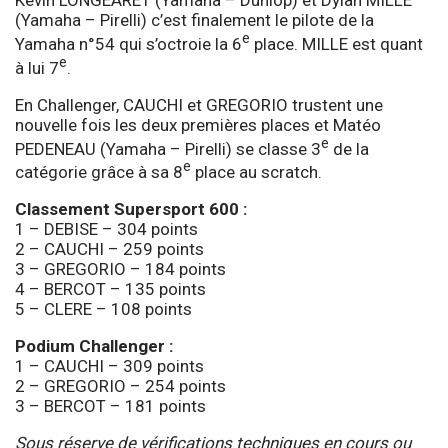
Kevin LONGEARET (Yamaha – Dunlop) et Dylan MILLE
(Yamaha – Pirelli) c’est finalement le pilote de la
e
Yamaha n°54 qui s’octroie la 6
place. MILLE est quant
e
à lui 7
.
En Challenger, CAUCHI et GREGORIO trustent une
nouvelle fois les deux premières places et Matéo
e
PEDENEAU (Yamaha – Pirelli) se classe 3
de la
e
catégorie grâce à sa 8
place au scratch.
Classement Supersport 600 :
1 – DEBISE – 304 points
2 – CAUCHI – 259 points
3 – GREGORIO – 184 points
4 – BERCOT – 135 points
5 – CLERE – 108 points
Podium Challenger :
1 – CAUCHI – 309 points
2 – GREGORIO – 254 points
3 – BERCOT – 181 points
Sous réserve de vérifications techniques en cours ou