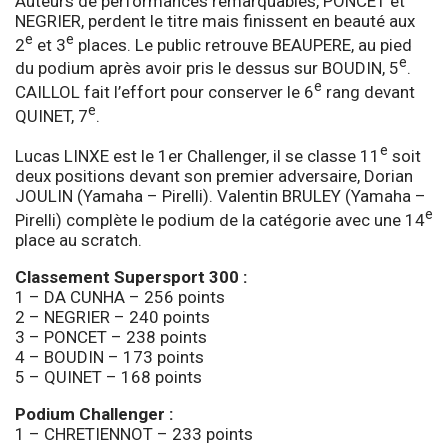
Auteurs de performances remarquables, PONCET et
NEGRIER, perdent le titre mais finissent en beauté aux
e
e
2
et 3
places. Le public retrouve BEAUPERE, au pied
e
du podium après avoir pris le dessus sur BOUDIN, 5
.
e
CAILLOL fait l’effort pour conserver le 6
rang devant
e
QUINET, 7
.
e
Lucas LINXE est le 1er Challenger, il se classe 11
soit
deux positions devant son premier adversaire, Dorian
JOULIN (Yamaha – Pirelli). Valentin BRULEY (Yamaha –
e
Pirelli) complète le podium de la catégorie avec une 14
place au scratch.
Classement Supersport 300 :
1 – DA CUNHA – 256 points
2 – NEGRIER – 240 points
3 – PONCET – 238 points
4 – BOUDIN – 173 points
5 – QUINET – 168 points
Podium Challenger :
1 – CHRETIENNOT – 233 points