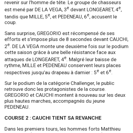
revenir sur l’homme de tête. Le groupe de chasseurs
e
e
est mené par DE LA VEGA, 3
devant LONGEARET, 4
,
e
e
tandis que MILLE, 5
, et PEDENEAU, 6
, accusent le
coup.
Sans surprise, GREGORIO est récompensé de ses
efforts et s’impose plus de 8 secondes devant CAUCHI,
e
2
. DE LA VEGA monte une deuxième fois sur le podium
cette saison grâce à une belle résistance face aux
e
attaques de LONGEARET, 4
. Malgré leur baisse de
rythme, MILLE et PEDENEAU conservent leurs places
e
e
respectives jusqu’au drapeau à damier : 5
et 6
.
Sur le podium de la catégorie Challenger, le public
retrouve donc les protagonistes de la course.
GREGORIO et CAUCHI montent à nouveau sur les deux
plus hautes marches, accompagnés du jeune
PEDENEAU.
COURSE 2 : CAUCHI TIENT SA REVANCHE
Dans les premiers tours, les hommes forts Matthieu