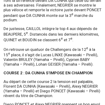
font la différence devant DA CUNHA qui cède du terrain
à ses adversaires. Finalement, NEGRIER se montre le
plus véloce et remporte la victoire juste devant PONCET
e
pendant que DA CUNHA monte sur la 3
marche du
podium.
De justesse, CAILLOL intègre le top 4 aux dépends de
e
BEAUPERE, 5
. Distancés dans les derniers kilomètres,
e
e
QUINET et BOUDIN se classent 6
et 7
.
e
On retrouve un quatuor de Challengers de la 12
à la
e
15
place, il s’agit de Lucas LINXE (Kawasaki – Pirelli),
Valentin BRULEY (Yamaha – Pirelli), Cyprien BABY
(Yamaha – Pirelli), Lohan GEISER (Yamaha – Pirelli).
COURSE 2 : DA CUNHA S’IMPOSE EN CHAMPION
Au départ de cette course 2 la tension est palpable,
Florent DA CUNHA (Kawasaki – Pirelli), Alexy NEGRIER
(Yamaha – Pirelli) et Diego PONCET (Kawasaki – Pirelli)
rêvent du titre de Champion.
Diego PONCET et Alexy NEGRIER prennent un bon envol,