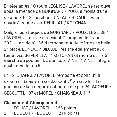
En tête après 10 tours LEGLISE / LAVOREL se retrouve
sous la menace de GUIGNARD / POUX à moins d’une
e
seconde. En 3
position LUNEAU / BIDAULT est au
coude à coude avec PERILLAT / KOTCHAN.
Malgré les attaques de GUIGNARD / POUX, LEGLISE /
LAVOREL s’impose et devient Champion de France
2021. Le side n°135 décroche tout de même une belle
e
2
place. LUNEAU / BIDAULT résiste également aux
e
tentatives de PERILLAT / KOTCHAN et monte sur la 3
marche du podium. De son côté VINET / VINET intègre
également le top 5.
En F2, CHANAL / LAVOREL l’emporte et conclut la
e
saison en beauté en se classant 7
au scratch. Le
podium de la catégorie est complété par PALACOEUR /
e
e
CESCUTTI, 10
et MOREL / CHAIGNEAU, 11
.
Classement Championnat :
1 – LEGLISE / LAVOREL – 268 points
2 – PEUGEOT / PEUGEOT – 219 points