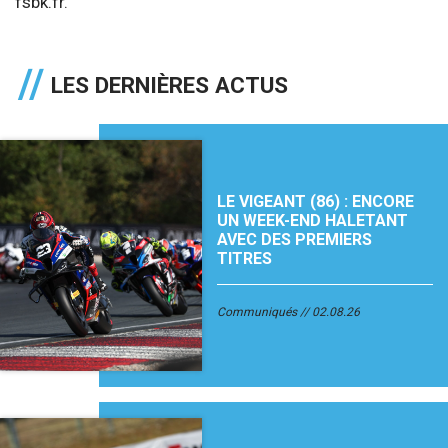
fsbk.fr.
LES DERNIÈRES ACTUS
LE VIGEANT (86) : ENCORE
UN WEEK-END HALETANT
AVEC DES PREMIERS
TITRES
Communiqués
02.08.26