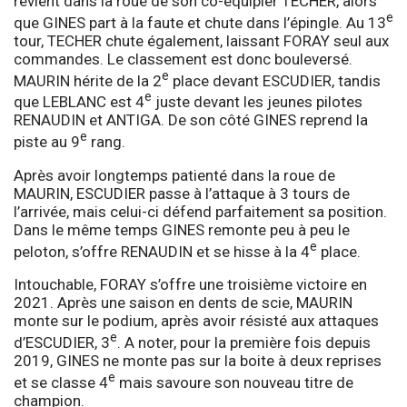
revient dans la roue de son co-équipier TECHER, alors
e
que GINES part à la faute et chute dans l’épingle. Au 13
tour, TECHER chute également, laissant FORAY seul aux
commandes. Le classement est donc bouleversé.
e
MAURIN hérite de la 2
place devant ESCUDIER, tandis
e
que LEBLANC est 4
juste devant les jeunes pilotes
RENAUDIN et ANTIGA. De son côté GINES reprend la
e
piste au 9
rang.
Après avoir longtemps patienté dans la roue de
MAURIN, ESCUDIER passe à l’attaque à 3 tours de
l’arrivée, mais celui-ci défend parfaitement sa position.
Dans le même temps GINES remonte peu à peu le
e
peloton, s’offre RENAUDIN et se hisse à la 4
place.
Intouchable, FORAY s’offre une troisième victoire en
2021. Après une saison en dents de scie, MAURIN
monte sur le podium, après avoir résisté aux attaques
e
d’ESCUDIER, 3
. A noter, pour la première fois depuis
2019, GINES ne monte pas sur la boite à deux reprises
e
et se classe 4
mais savoure son nouveau titre de
champion.