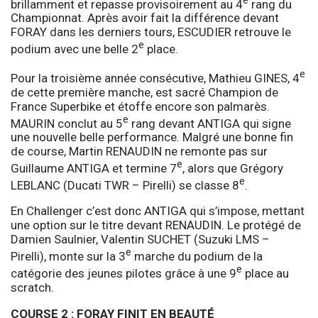
brillamment et repasse provisoirement au 4
rang du
Championnat. Après avoir fait la différence devant
FORAY dans les derniers tours, ESCUDIER retrouve le
e
podium avec une belle 2
place.
e
Pour la troisième année consécutive, Mathieu GINES, 4
de cette première manche, est sacré Champion de
France Superbike et étoffe encore son palmarès.
e
MAURIN conclut au 5
rang devant ANTIGA qui signe
une nouvelle belle performance. Malgré une bonne fin
de course, Martin RENAUDIN ne remonte pas sur
e
Guillaume ANTIGA et termine 7
, alors que Grégory
e
LEBLANC (Ducati TWR – Pirelli) se classe 8
.
En Challenger c’est donc ANTIGA qui s’impose, mettant
une option sur le titre devant RENAUDIN. Le protégé de
Damien Saulnier, Valentin SUCHET (Suzuki LMS –
e
Pirelli), monte sur la 3
marche du podium de la
e
catégorie des jeunes pilotes grâce à une 9
place au
scratch.
COURSE 2 : FORAY FINIT EN BEAUTÉ