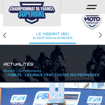
ACCUEIL
CHAMPIONNAT
ACTUS
LE VIGEANT (86)
CALENDRIER
du 30/07/2026 au 02/08/2026
RÉSULTATS
PHOTOS / WEB TV
ACTUALITÉS
PARTENAIRES
Accueil
Communiqués
FSBK-FE : LA FINALE TIENT TOUTES SES PROMESSES
PRESSE
PRESSE