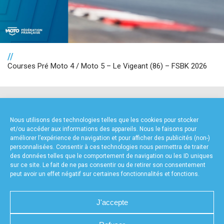
//
Courses Pré Moto 4 / Moto 5 – Le Vigeant (86) – FSBK 2026
NOS PARTENAIRES
Nous utilisons des technologies telles que les cookies pour stocker
et/ou accéder aux informations des appareils. Nous le faisons pour
améliorer l’expérience de navigation et pour afficher des publicités (non-)
personnalisées. Consentir à ces technologies nous permettra de traiter
des données telles que le comportement de navigation ou les ID uniques
sur ce site. Le fait de ne pas consentir ou de retirer son consentement
peut avoir un effet négatif sur certaines fonctionnalités et fonctions.
PARTENAIRE PREMIUM
J'accepte