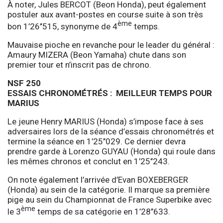
À noter, Jules BERCOT (Beon Honda), peut également
postuler aux avant-postes en course suite à son très
ème
bon 1’26’’515, synonyme de 4
temps.
Mauvaise pioche en revanche pour le leader du général :
Amaury MIZERA (Beon Yamaha) chute dans son
premier tour et n’inscrit pas de chrono.
NSF 250
ESSAIS CHRONOMÉTRÉS : MEILLEUR TEMPS POUR
MARIUS
Le jeune Henry MARIUS (Honda) s’impose face à ses
adversaires lors de la séance d’essais chronométrés et
termine la séance en 1’25’’029. Ce dernier devra
prendre garde à Lorenzo GUYAU (Honda) qui roule dans
les mêmes chronos et conclut en 1’25’’243.
On note également l’arrivée d’Evan BOXEBERGER
(Honda) au sein de la catégorie. Il marque sa première
pige au sein du Championnat de France Superbike avec
ème
le 3
temps de sa catégorie en 1’28’’633.