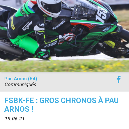
accéder à la billetterie
Pau Arnos (64)
Communiqués
FSBK-FE : GROS CHRONOS À PAU
ARNOS !
19.06.21