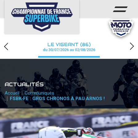
ACCUEIL
CHAMPIONNAT
ACTUS
LE VIGEANT (86)
CALENDRIER
du 30/07/2026 au 02/08/2026
RÉSULTATS
PHOTOS / WEB TV
ACTUALITÉS
PARTENAIRES
Accueil
Communiqués
FSBK-FE : GROS CHRONOS À PAU ARNOS !
PRESSE
PRESSE