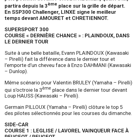
ème
partira depuis la 3
place sur la grille de départ.
En SSP300 Challenger, LINXE signe le meilleur
temps devant AMOURET et CHRETIENNOT.
SUPERSPORT 300
COURSE « DERNIÈRE CHANCE » : PLAINDOUX, DANS
LE DERNIER TOUR
Suite à une belle bataille, Evann PLAINDOUX (Kawasaki
– Pirelli) fait la différence dans le dernier tour et
l’emporte d’un cheveu face à Enzo DAHMANI (Kawasaki
– Dunlop).
Même scénario pour Valentin BRULEY (Yamaha – Pirelli)
ème
qui s’octroie la 3
place dans le dernier tour devant
Loup HAUSS (Kawasaki – Pirelli).
Germain PILLOUX (Yamaha – Pirelli) clôture le top 5
des pilotes sélectionnés pour les courses du dimanche.
SIDE-CAR
COURSE 1 : LEGLISE / LAVOREL VAINQUEUR FACE À
PEUGEOT / PEUGEOT