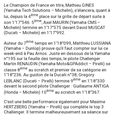
Le Champion de France en titre, Mathieu GINES
(Yamaha Tech Solutions – Michelin), s’élancera, quant à
ème
lui, depuis la 4
place sur la grille de départ suite à
ème
son 1’17’’546. 5
, Axel MAURIN (Yamaha CMS –
Michelin) termine en 1’17’’575 devant David MUSCAT
(Ducati – Michelin) en 1’17’’992.
ème
Auteur du 7
temps en 1’18’’099, Matthieu LUSSIANA
(Yamaha – Dunlop) prouve qu’il faut compter sur lui ce
week-end à Pau Arnos. Juste en dessous de la Yamaha
n°195 sur la feuille des temps, le pilote Challenger
Martin RENAUDIN (Yamaha Moto&GPAddict – Pirelli) se
ème
classe 8
au scratch et premier de sa catégorie en
1’18’’236. Au guidon de la Ducati n°38, Gregory
ème
LEBLANC (Ducati – Pirelli) termine 9
en 1’18’’330
devant le second pilote Challenger : Guillaume ANTIGA
ème
(Honda – Michelin) 10
au scratch en 1’18’’367.
C’est une belle performance également pour Maxime
HERTZBERG (Yamaha – Pirelli) qui complète le top 3
Challenger. Il termine malheureusement sa séance sur