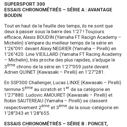
SUPERSPORT 300
ESSAIS CHRONOMÉTRÉS – SÉRIE A : AVANTAGE
BOUDIN
Tout en haut de la feuille des temps, ils ne sont que
deux à passer sous la barre des 1’27 ! Toujours
efficace, Alexis BOUDIN (Yamaha FT Racign Academy –
Michelin) s’empare du meilleur temps de la série en
1’26’’091 devant Alexy NEGRIER (Yamaha – Pirelli) en
1’26’’420. Line VIEILLARD (Yamaha FT Racing Academy
– Michelin), très proche des plus rapides, s’adjuge le
ème
3
chrono de la série en 1’27’’059 juste devant
Adrien QUINET (Kawasaki – Pirelli) en 1’27’’281.
En SSP300 Challenger, Lucas LINXE (Kawasaki – Pirelli)
ème
er
termine 5
au scratch et 1
de sa catégorie en
1’27’’880. Ludovic AMOURET (Kawasaki – Pirelli) et
Robin SAUTEREAU (Yamaha – Pirelli) se classent
ème
ème
respectivement 2
et 3
de la sous-catégorie en
1’28’’343 et 1’28’’655.
ESSAIS CHRONOMÉTRÉS – SÉRIE B : PONCET,