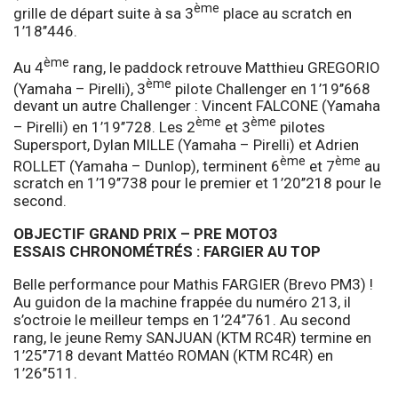
ème
grille de départ suite à sa 3
place au scratch en
1’18’’446.
ème
Au 4
rang, le paddock retrouve Matthieu GREGORIO
ème
(Yamaha – Pirelli), 3
pilote Challenger en 1’19’’668
devant un autre Challenger : Vincent FALCONE (Yamaha
ème
ème
– Pirelli) en 1’19’’728. Les 2
et 3
pilotes
Supersport, Dylan MILLE (Yamaha – Pirelli) et Adrien
ème
ème
ROLLET (Yamaha – Dunlop), terminent 6
et 7
au
scratch en 1’19’’738 pour le premier et 1’20’’218 pour le
second.
OBJECTIF GRAND PRIX – PRE MOTO3
ESSAIS CHRONOMÉTRÉS : FARGIER AU TOP
Belle performance pour Mathis FARGIER (Brevo PM3) !
Au guidon de la machine frappée du numéro 213, il
s’octroie le meilleur temps en 1’24’’761. Au second
rang, le jeune Remy SANJUAN (KTM RC4R) termine en
1’25’’718 devant Mattéo ROMAN (KTM RC4R) en
1’26’’511.