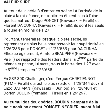
VALEUR SÛRE
Au tour de la série B d’entrer en scène ! À l’arrivée de la
pluie à la mi-séance, deux pilotes étaient plus à l’aise
que les autres : Diego PONCET (Kawasaki – Pirelli) et
Florent DA CUNHA (Kawasaki – Pirelli), ils sont les seuls
à rouler en moins de 1’27.
Pourtant, téméraires lorsque la piste sèche, ils
reprennent de plus belle pour asseoir leur supériorité en
1’26’’285 pour PONCET et 1’26’’539 pour DA CUNHA.
Efficace également, Anatole BEAUPÈRE (Kawasaki –
ème
Pirelli) se rapproche des leaders dans la 2
partie de
séance et passe, lui aussi, sous la barre des 1’27 avec
ème
le 3
temps en 1’26’’638.
En SSP 300 Challenger, c’est Fergus CHRETIENNOT
(KTM – Pirelli) qui est le plus rapide en 1’28’’344 devant
Enzo DAHMANI (Kawasaki – Dunlop) en 1’28’’404 et
Dorian JOULIN (Yamaha – Pirelli) en 1’29’’297.
Au cumul des deux séries, BOUDIN s’empare de la
pole position devant PONCET. NEGRIER, quant à lui,