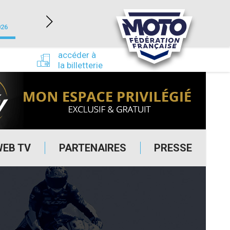
NEVERS MAGNY-COURS (58)
026
du 24/09/2026 au 27/09/2026
accéder à
la billetterie
WEB TV
PARTENAIRES
PRESSE