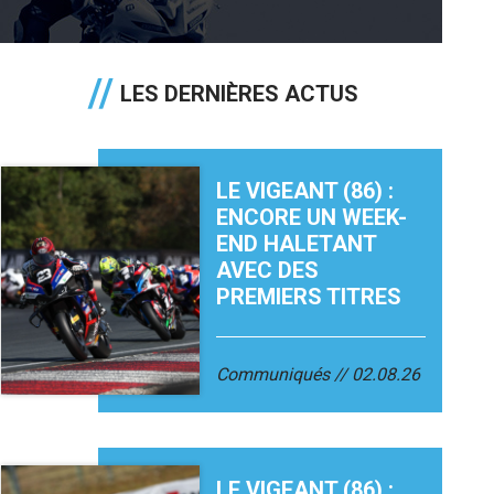
LES DERNIÈRES ACTUS
LE VIGEANT (86) :
ENCORE UN WEEK-
END HALETANT
AVEC DES
PREMIERS TITRES
Communiqués
02.08.26
LE VIGEANT (86) :