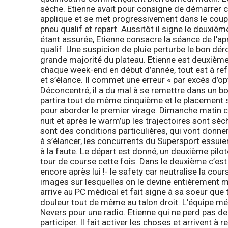
sèche. Etienne avait pour consigne de démarrer ce
applique et se met progressivement dans le coup. I
pneu qualif et repart. Aussitôt il signe le deuxiè
étant assurée, Etienne consacre la séance de l’ap
qualif. Une suspicion de pluie perturbe le bon dé
grande majorité du plateau. Etienne est deuxièm
chaque week-end en début d’année, tout est à ref
et s’élance. Il commet une erreur « par excès d’op
Déconcentré, il a du mal à se remettre dans un bo
partira tout de même cinquième et le placement su
pour aborder le premier virage. Dimanche matin c’est
nuit et après le warm’up les trajectoires sont sè
sont des conditions particulières, qui vont donne
à s’élancer, les concurrents du Supersport essuien
à la faute. Le départ est donné, un deuxième pil
tour de course cette fois. Dans le deuxième c’est 
encore après lui !- le safety car neutralise la cou
images sur lesquelles on le devine entièrement mé
arrive au PC médical et fait signe à sa soeur que
douleur tout de même au talon droit. L’équipe médi
Nevers pour une radio. Etienne qui ne perd pas de
participer. Il fait activer les choses et arrivent à 