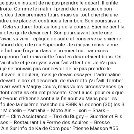
 pas un instant de ne pas prendre le départ. Il enfile
droite. Comme le matin il prend de nouveau un bon
lors des deux premiers tours mais surtout cherche une
endre une place et continue à tenir bon. Son poursuivant
Cela va durer tout au long de la course. Etienne tient la
ilotes qui le devancent. Son poursuivant tente une
l’avait vu venir réplique de suite et conserve sa sixième
’abord déçu de ma Superpole. Je n’ai pas réussi à me
 fait une frayeur dans le premier tour par excès
rop mon fort mais cette fois les deux étaient bons. On
ai chuté et je croyais avoir fait attention. Je n’ai pas
i je ne pouvais pas concevoir de ne pas prendre le
t avec la douleur, mais je devais essayer. L’adrénaline
 devant le box et descendu de ma moto j’ai failli tomber.
en arrivant à Magny Cours, mais vu les circonstances ça
ont certains étaient présents. C’est aussi pour eux que
ez-vous d’Etienne sont à la fin août au Mans pour les
 foulée la sixième manche du FSBK à Ledenon (30) les 3
 :
Michelin – Yamaha – Moto Ain – Ixon – Shark –
’ – Clim Assistance – Taxi du Bugey – Guerrier et Fils
sses – Restaurant La Ferme des Acuires – Bresse
’Ain
Sur info de
Ka de Com
pour
Etienne Masson
#55