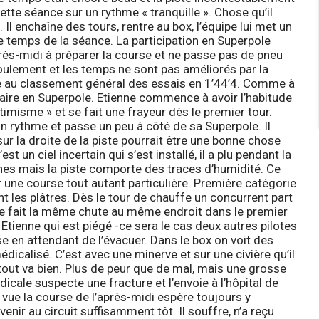
tte séance sur un rythme « tranquille ». Chose qu’il
l enchaîne des tours, rentre au box, l’équipe lui met un
me temps de la séance. La participation en Superpole
rès-midi à préparer la course et ne passe pas de pneu
roulement et les temps ne sont pas améliorés par la
e au classement général des essais en 1’44’4. Comme à
aire en Superpole. Etienne commence à avoir l’habitude
timisme » et se fait une frayeur dès le premier tour.
n rythme et passe un peu à côté de sa Superpole. Il
r la droite de la piste pourrait être une bonne chose
 un ciel incertain qui s’est installé, il a plu pendant la
ches mais la piste comporte des traces d’humidité. Ce
r une course tout autant particulière. Première catégorie
t les plâtres. Dès le tour de chauffe un concurrent part
ote fait la même chute au même endroit dans le premier
Etienne qui est piégé -ce sera le cas deux autres pilotes
rse en attendant de l’évacuer. Dans le box on voit des
dicalisé. C’est avec une minerve et sur une civière qu’il
 tout va bien. Plus de peur que de mal, mais une grosse
cale suspecte une fracture et l’envoie à l’hôpital de
 vue la course de l’après-midi espère toujours y
revenir au circuit suffisamment tôt. Il souffre, n’a reçu