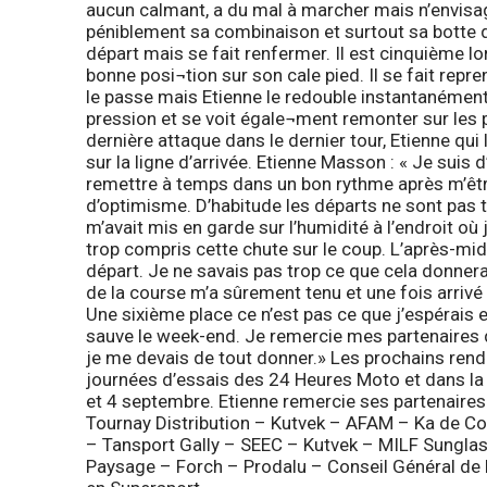
aucun calmant, a du mal à marcher mais n’envisage
péniblement sa combinaison et surtout sa botte 
départ mais se fait renfermer. Il est cinquième 
bonne posi¬tion sur son cale pied. Il se fait repr
le passe mais Etienne le redouble instantanément. 
pression et se voit égale¬ment remonter sur les p
dernière attaque dans le dernier tour, Etienne qui 
sur la ligne d’arrivée. Etienne Masson : «
Je suis d
remettre à temps dans un bon rythme après m’être
d’optimisme. D’habitude les départs ne sont pas t
m’avait mis en garde sur l’humidité à l’endroit où j’
trop compris cette chute sur le coup. L’après-mid
départ. Je ne savais pas trop ce que cela donnerai
de la course m’a sûrement tenu et une fois arrivé
Une sixième place ce n’est pas ce que j’espérais 
sauve le week-end. Je remercie mes partenaires d
je me devais de tout donner.
» Les prochains rend
journées d’essais des 24 Heures Moto et dans la
et 4 septembre. Etienne remercie ses partenaires
Tournay Distribution – Kutvek – AFAM – Ka de Com
– Tansport Gally – SEEC – Kutvek – MILF Sungla
Paysage – Forch – Prodalu – Conseil Général de l