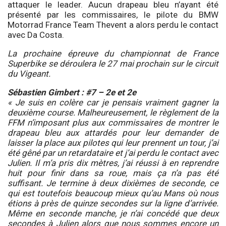
attaquer le leader. Aucun drapeau bleu n’ayant été
présenté par les commissaires, le pilote du BMW
Motorrad France Team Thevent a alors perdu le contact
avec Da Costa.
La prochaine épreuve du championnat de France
Superbike se déroulera le 27 mai prochain sur le circuit
du Vigeant.
Sébastien Gimbert : #7 – 2e et 2e
« Je suis en colère car je pensais vraiment gagner la
deuxième course. Malheureusement, le règlement de la
FFM n’imposant plus aux commissaires de montrer le
drapeau bleu aux attardés pour leur demander de
laisser la place aux pilotes qui leur prennent un tour, j’ai
été gêné par un retardataire et j’ai perdu le contact avec
Julien. Il m’a pris dix mètres, j’ai réussi à en reprendre
huit pour finir dans sa roue, mais ça n’a pas été
suffisant. Je termine à deux dixièmes de seconde, ce
qui est toutefois beaucoup mieux qu’au Mans où nous
étions à près de quinze secondes sur la ligne d’arrivée.
Même en seconde manche, je n’ai concédé que deux
secondes à Julien alors que nous sommes encore un