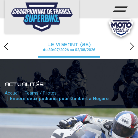
ACCUEIL
CHAMPIONNAT
ACTUS
LE VIGEANT (86)
CALENDRIER
du 30/07/2026 au 02/08/2026
RÉSULTATS
PHOTOS / WEB TV
ACTUALITÉS
PARTENAIRES
Accueil
Teams / Pilotes
Encore deux podiums pour Gimbert à Nogaro
PRESSE
PRESSE