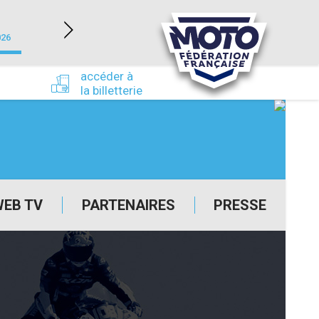
NEVERS MAGNY-COURS (58)
026
du 24/09/2026 au 27/09/2026
accéder à
la billetterie
WEB TV
PARTENAIRES
PRESSE