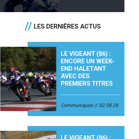
LES DERNIÈRES ACTUS
LE VIGEANT (86) :
ENCORE UN WEEK-
END HALETANT
AVEC DES
PREMIERS TITRES
Communiqués
02.08.26
LE VIGEANT (86) :