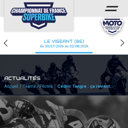
ACCUEIL
CHAMPIONNAT
ACTUS
LE VIGEANT (86)
CALENDRIER
du 30/07/2026 au 02/08/2026
RÉSULTATS
PHOTOS / WEB TV
ACTUALITÉS
PARTENAIRES
Accueil
Teams / Pilotes
Cédric Tangre : ça revient…
PRESSE
PRESSE