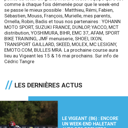
comme à chaque fois démenée pour que le week-end
se passe le mieux possible : Matthieu, Rémi, Fabien,
Sébastien, Mouss, François, Murielle, mes parents,
Ornella, Robin, Badis et tous nos partenaires :
YOHANN
MOTO SPORT, SUZUKI FRANCE, DUNLOP, YACCO, MCT
distribution, YOSHIMURA, BIHR, EMC 37, AFAM, SPORT
BIKE TRAINING, JMF menuiserie, SHOEI, IXON,
TRANSPORT GAILLARD, SKEED, MOLEX, MC LESIGNY,
EMOTO.COM, BULLES MRA.
La prochaine course aura
lieu au Vigeant les 15 & 16 mai prochains. Sur info de
Cédric Tangre
LES DERNIÈRES ACTUS
LE VIGEANT (86) : ENCORE
UN WEEK-END HALETANT