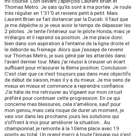
mi-course. Loin devant j’aperçois Laurent Brian et
Thomas Metro. Je sais qu’ils sont à ma portée. Je roule
très régulier en 1’31’0 et reviens petit à petit. Mais
Laurent Brian se fait distancer par la Ducati. Il faut que
je me dépêche si je veux avoir le temps de dépasser les
2 pilotes. Je tente l’intérieur sur le pilote Honda, mais je
m’élargis et il reprend sa position. Je me place donc
bien dans son aspiration à l’entame de la ligne droite et
le déborde au freinage. Alors que j’essaye de revenir
sur Thomas Metro, je suis gêné par les attardés dans
l’avant dernier tour. Mais j’ai réussi à creuser un écart
suffisant pour m’assurer la 8ème position.
Conclusion :
C’est clair que ce n’est toujours pas dans mes objectifs
de début de saison, mais il y a du mieux. Je me sens de
mieux en mieux et commence à reprendre confiance.
J’ai hâte de me retrouver au Vigeant sur mon circuit
préféré pour continuer cette progression. En ce qui
concerne mes blessures, cela s’améliore, sauf pour
mon genou, mais cela risque de durer un moment, je
vais voir dans les prochains jours les solutions qui
s’offrent à moi pour améliorer la situation… Au
championnat je remonte à la 10ème place avec 19
points au total. Un grand merci à toute l’équipe qui s’est