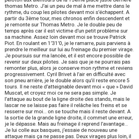
thomas Metro. J’ai un peu de mal à me mettre dans le
rythme, du coup les pilotes devant moi s’échappent. A
partir du 3ème tour, mes chronos enfin descendent et
je remonte sur Thomas Metro. Je le double peu de
temps après car il est victime d’un petit problème sur
sa machine. Assez loin devant moi se trouve Patrick
Piot. En roulant en 1’31’0, je le ramarre, puis parviens à
prendre le meilleur sur lui au freinage du premier virage.
Je poursuis sur ma lancée, et il est encore possible de
revenir sur deux pilotes. Je sais que je ne pourrais pas
remonter plus, alors je conserve mon rythme et reviens
progressivement. Cyril Brivet à l’air en difficulté avec
son pneu arrière, je le double alors qu’il reste encore 5
tours. Il ne reste d’atteignable devant moi « que » David
Muscat, et croyez moi ce ne sera pas simple. Je
l’attaque au bout de la ligne droite des stands, mais le
lascar ne se laisse pas faire il relâche les freins et se
resserre sur moi… on se touche mais il reste devant. A
la sortie de la grande ligne droite, il commet une erreur,
je le dépasse. Mais au freinage il reprend l’avantage…
Je lui colle aux basques, j’essaie de nouveau une
attaque mais ça ne passe pas. Deux virages plus loin, il