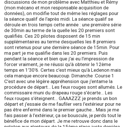
discussions de mon problème avec Matthieu et Rémy
(mon mécano et mon responsable acquisition de
données), on modifie tout de même les réglages pour
la séance qualif de l’après midi. La séance qualif se
déroule en trois temps cette année : une première série
de 30min au terme de la quelle les 20 premiers sont
qualifiés. Ces 20 pilotes disposent de 15 min
supplémentaires au terme desquelles les 8 premiers
sont retenus pour une dernière séance de 15min. Pour
ma part je me qualifie dans les 20 premiers. Puis
pendant la séance et bien que j’ai eu l’impression de
forcer vraiment, je ne réussi qu’à obtenir le 12ème
temps en 1’30’6. Certes c’est mieux qu’à Ledenon mais
cela manque encore beaucoup.
Dimanche :
Course 1
C’est avec une légère appréhension que j’entame la
procédure de départ… Les feux rouges sont allumés. Le
commissaire muni du drapeau rouge s’écarte… Les
feux rouges s’éteignent… GAAAZZZ je prends un bon
départ et j’essaie de me faufiler vers l’extérieur pour ne
pas être enfermé dans le premier gauche… Mais je me
fais passer à l’extérieur, ça se bouscule, je perds tout le
bénéfice de mon départ. Je me retrouve donc dans le
peloton aux alentours de la 15ème place juste derrière