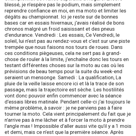
blessé, je n’espère pas le podium, mais simplement
reprendre confiance en moi, en ma moto et limiter les
dégâts au championnat. Ici je reste sur de bonnes
bases car en essais hivernaux, j’avais réalisé de bons
chronos malgré un froid saisissant et des pneus
d’endurance.
Vendredi : Les essais,
Ce Vendredi, le
soleil, lui n’est pas au rendez-vous et c’est sur une piste
trempée que nous faisons nos tours de roues. Dans
ces conditions piègeuses, cela ne sert pas à grand-
chose de rouler à la limite, j’enchaîne donc les tours en
testant différentes choses sur la moto au cas où les
prévisions de beau temps pour la suite du week-end
seraient un mensonge.
Samedi : La qualification,
La
pluie de la veille laisse encore ici et là la trace de son
passage, mais la trajectoire est sèche. Les hostilités
vont donc pouvoir enfin commencer avec la séance
d’essais libres matinale. Pendant celle-ci j’ai toujours le
même problème, à savoir : je ne parviens pas à faire
tourner la moto. Cela vient principalement du fait que je
n’arrive pas à me lâcher et à forcer la moto à prendre
l’angle max ! Impossible d’aller aussi vite qu’il y a 1 mois
et demi, mais ce n’est que la première séance. Après