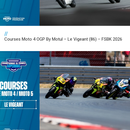
//
Courses Moto 4 OGP By Motul – Le Vigeant (86) – FSBK 2026