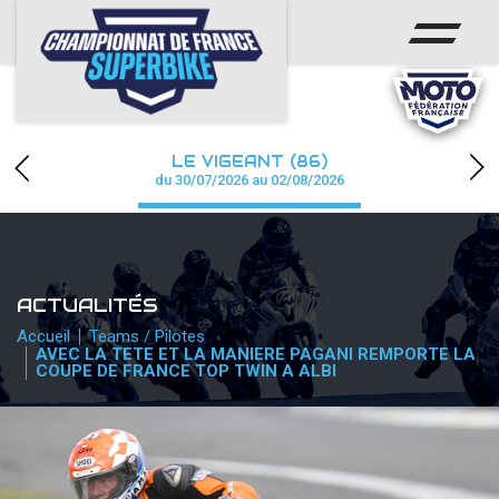
ACCUEIL
CHAMPIONNAT
ACTUS
LE VIGEANT (86)
CALENDRIER
du 30/07/2026 au 02/08/2026
RÉSULTATS
PHOTOS / WEB TV
ACTUALITÉS
PARTENAIRES
Accueil
Teams / Pilotes
AVEC LA TETE ET LA MANIERE PAGANI REMPORTE LA
COUPE DE FRANCE TOP TWIN A ALBI
PRESSE
PRESSE