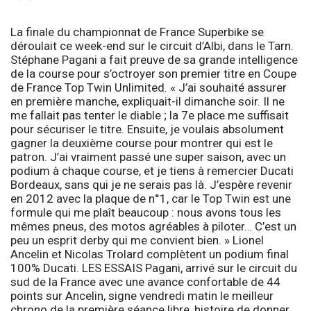
La finale du championnat de France Superbike se
déroulait ce week-end sur le circuit d’Albi, dans le Tarn.
Stéphane Pagani a fait preuve de sa grande intelligence
de la course pour s’octroyer son premier titre en Coupe
de France Top Twin Unlimited. «
J’ai souhaité assurer
en première manche,
expliquait-il dimanche soir.
Il ne
me fallait pas tenter le diable ; la 7e place me suffisait
pour sécuriser le titre. Ensuite, je voulais absolument
gagner la deuxième course pour montrer qui est le
patron. J’ai vraiment passé une super saison, avec un
podium à chaque course, et je tiens à remercier Ducati
Bordeaux, sans qui je ne serais pas là. J’espère revenir
en 2012 avec la plaque de n°1, car le Top Twin est une
formule qui me plaît beaucoup : nous avons tous les
mêmes pneus, des motos agréables à piloter… C’est un
peu un esprit derby qui me convient bien.
» Lionel
Ancelin et Nicolas Trolard complètent un podium final
100% Ducati.
LES ESSAIS
Pagani, arrivé sur le circuit du
sud de la France avec une avance confortable de 44
points sur Ancelin, signe vendredi matin le meilleur
chrono de la première séance libre, histoire de donner