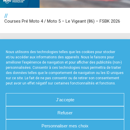
//
Courses Pré Moto 4 / Moto 5 – Le Vigeant (86) – FSBK 2026
NOS PARTENAIRES
Nous utilisons des technologies telles que les cookies pour stocker
et/ou accéder aux informations des appareils. Nous le faisons pour
améliorer l’expérience de navigation et pour afficher des publicités (non-)
personnalisées. Consentir à ces technologies nous permettra de traiter
des données telles que le comportement de navigation ou les ID uniques
sur ce site. Le fait de ne pas consentir ou de retirer son consentement
peut avoir un effet négatif sur certaines fonctionnalités et fonctions.
FOURNISSEURS TECHNIQUES
J'accepte
Refuser
Personnaliser mes choix
CHARTE DE CONFIDENTIALITÉ
NOUS CONTACTER