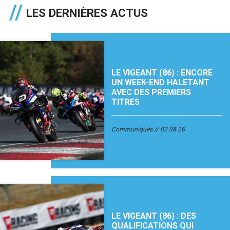
LES DERNIÈRES ACTUS
LE VIGEANT (86) : ENCORE
UN WEEK-END HALETANT
AVEC DES PREMIERS
TITRES
Communiqués
02.08.26
LE VIGEANT (86) : DES
QUALIFICATIONS QUI