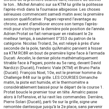
le ton… Michel Amalric sur sa KTM lui grille la politesse
l’après-midi dans la fournaise albigeoise. Les choses
sérieuses commencent samedi matin avec la première
session qualificative : Pagani reprend l’avantage au
chrono, avant d’améliorer encore son temps l’après-
midi pour s’octroyer la dernière pole position de l’année.
Adrien Protat se fait remarquer en réalisant le 2e
meilleur temps, à seulement 0”353 du patron de la
catégorie. Nicolas Trolard, 3e, est relayé à près d’une
seconde de la pole, tandis qu’Amalric parvient à hisser
sa KTM RC8R en bout de première ligne face à l’armada
Ducati. Ancelin, le dernier pilote mathématiquement
titrable face à Pagani, pointe au 5e rang, devant David
Nardizzi (Ducati), Frederic Viale (KTM) et Bruno Paita
(Ducati). François Noel, 10e, est le premier homme du
Challenge 848 sur la grille.
LES COURSES
Dimanche
matin, la piste est humide, et le thermomètre a
considérablement baissé pour le départ de la course 1.
Protat boucle le premier tour en tête. Amalric passe
alors à l’offensive, et lui ravit les commandes. Derrière,
Pierre Solari (Ducati), parti 9e sur la grille, signe une
remontée dantesque jusqu’à la 2e place, sans parvenir